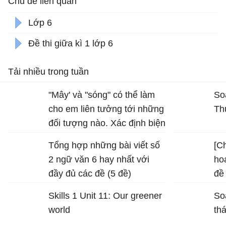
Chủ đề liên quan
Lớp 6
Đề thi giữa kì 1 lớp 6
Tải nhiều trong tuần
"Mây' và "sóng" có thể làm
So
cho em liên tưởng tới những
Th
đối tượng nào. Xác định biện
pháp tu từ được sử dụng
Tổng hợp những bài viết số
[Ch
trong hình ảnh "bình minh
2 ngữ văn 6 hay nhất với
ho
vàng", "vầng trăng bạc" và
đầy đủ các đề (5 đề)
đề
nêu tác dụng của biện pháp
mô
tu từ đó
Skills 1 Unit 11: Our greener
So
world
th