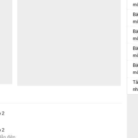
mô
Đá
Bà
mô
Bà
Bà
mô
Bà
Bà
mô
Bà
Bà
mô
Bà
Tả
nh
Bà
 2
 2
dẫn điện,