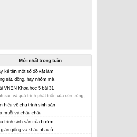
Mới nhất trong tuần
y kể tên một số đồ vật làm
ng sắt, đồng, hay nhôm mà
oa học 5 bài 13: Sắt, nhôm, đồng
 biết?
ải VNEN Khoa học 5 bài 31
nh sản và quá trình phát triển của côn trùng,
h
m hiểu về chu trình sinh sản
a muỗi và châu chấu
ải VNEN Khoa học 5 bài 31
u trình sinh sản của bướm
 gián giống và khác nhau ở
ải VNEN Khoa học 5 bài 31