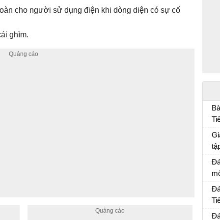
 toàn cho người sử dụng điện khi dòng diện có sự cố
cái ghìm.
Bà
Ti
Bà
Gi
tậ
Đá
mô
Đá
Đá
Ti
Đá
Đá