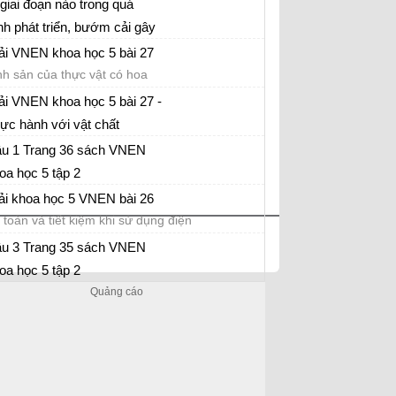
ểm nào?
giai đoạn nào trong quá
ình phát triển, bướm cải gây
ải VNEN Khoa học 5 bài 31
iệt hại nhất đối với cây, hoa
ải VNEN khoa học 5 bài 27
àu?
nh sản của thực vật có hoa
ải VNEN khoa học 5 bài 27 -
ực hành với vật chất
ải VNEN khoa học 5 bài 27
u 1 Trang 36 sách VNEN
oa học 5 tập 2
ải Giải khoa học 5 VNEN bài 26
ải khoa học 5 VNEN bài 26
 toàn và tiết kiệm khi sử dụng điện
u 3 Trang 35 sách VNEN
oa học 5 tập 2
y dựng cam kết sử dụng an toàn và tiết kiệm
ện