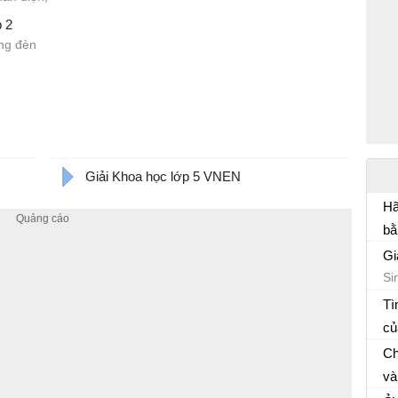
 2
óng đèn
Giải Khoa học lớp 5 VNEN
Hã
bằ
Kh
em
Gi
Si
ếc
Tì
củ
Gi
Ch
và
Gi