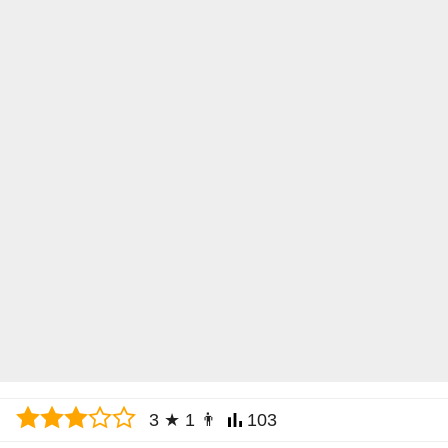
3
★
1
👨
103