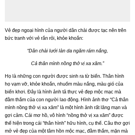
Vẻ đẹp ngoại hình của người dân chài được tạc nên trên
bức tranh với vẻ rắn rỏi, khỏe khoắn:
“Dân chài lưới làn da ngăm rám nắng,
Cả thân mình nồng thở vị xa xăm.”
Họ là những con người được sinh ra từ biển. Thân hình
họ vạm vỡ, khỏe khoắn, nhuốm màu nắng, màu gió của
biển khơi. Đây là hình ảnh tả thực vẻ đẹp mộc mạc mà
đằm thắm của con người lao động. Hình ảnh thơ “Cả thân
mình nồng thở vị xa xăm” là một hình ảnh rất lãng mạn và
gợi cảm. Cái mơ hồ, vô hình “nồng thở vị xa xăm” được
thể hiện trong cái “thân hình” hữu hình, cụ thể. Câu thơ gợi
mở vẻ đẹp của một tâm hồn mộc mạc, đằm thắm, mặn mà