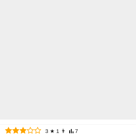
3
★
1
👨
7