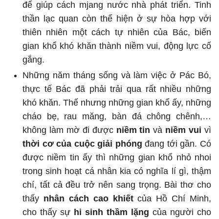
để giúp cách mjang nước nhà phát triển. Tinh
thần lạc quan còn thể hiện ở sự hòa hợp với
thiên nhiên một cách tự nhiên của Bác, biến
gian khổ khó khăn thành niềm vui, động lực cố
gắng.
Những năm tháng sống và làm việc ở Pác Bó,
thực tế Bác đã phải trải qua rất nhiều những
khó khăn. Thế nhưng những gian khổ ấy, những
cháo bẹ, rau măng, bàn đá chông chênh,…
không làm mờ đi được
niềm tin
và
niềm vui
vì
thời cơ của cuộc giải phóng
đang tới gần. Có
được niềm tin ấy thì những gian khổ nhỏ nhoi
trong sinh hoạt cá nhân kia có nghĩa lí gì, thậm
chí, tất cả đều trở nên sang trọng. Bài thơ cho
thấy
nhân cách cao khiết
của Hồ Chí Minh,
cho thấy sự
hi sinh thầm lặng
của người cho