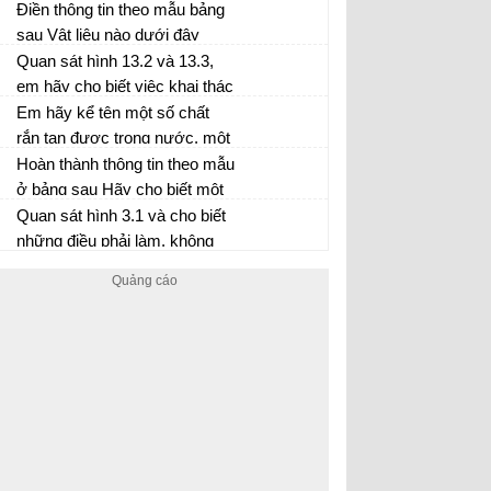
giảm đa dạng sinh học
Điền thông tin theo mẫu bảng
sau Vật liệu nào dưới đây
được sử dụng ngoài mục đích
Quan sát hình 13.2 và 13.3,
xây dựng còn hướng tới bảo
em hãy cho biết việc khai thác
vệ môi trường và đảm bảo
các nguyên liệu khoáng sản tự
Em hãy kể tên một số chất
phát triển bền vững
phát có đảm bảo an toàn
rắn tan được trong nước, một
không? Giải thích
số chất rắn không tan được
Hoàn thành thông tin theo mẫu
trong nước mà em biết
ở bảng sau Hãy cho biết một
số hỗn hợp đồng nhất và
Quan sát hình 3.1 và cho biết
không đồng nhất thường gặp
những điều phải làm, không
được làm trong phòng thực
hành.