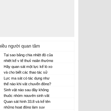
iều người quan tâm
Tại sao bảng chia nhiệt độ của
nhiệt kế y tế thuỷ ngân thường
ghi nhiệt độ từ 35 °C đến 42
Hãy quan sát một lực kế lò xo
°C?
và cho biết các thao tác sử
dụng đúng khi thực hiện các
Lực ma sát có tác dụng như
phép đo lực
thế nào khi vật chuyển động?
Khi đi bộ trên mặt đường trơn,
Sinh vật nào sau đây không
điều gì sẽ xảy ra?
thuộc nhóm nguyên sinh vật
Quan sát hình 33.8 và kể tên
những hoạt động làm suy