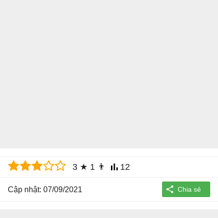
3
★
1
👨
12
Cập nhật: 07/09/2021