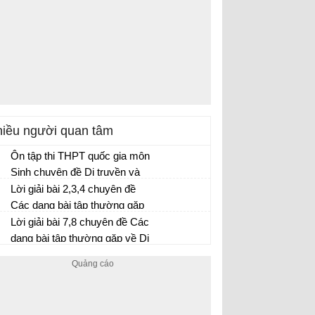
iều người quan tâm
Ôn tập thi THPT quốc gia môn
Sinh chuyên đề Di truyền và
biến dị ở cấp độ phân tử (phần
Lời giải bài 2,3,4 chuyên đề
3)Chuyên đề di truyền và biến
Các dạng bài tập thường gặp
dị ở cấp độ phân tử (phần 3)
về Di truyền học quần thể
Lời giải bài 7,8 chuyên đề Các
dạng bài tập thường gặp về Di
truyền học quần thể