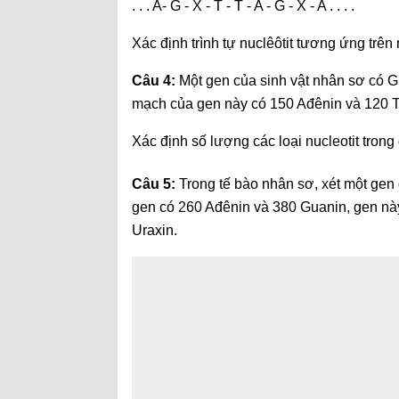
. . . A- G - X - T - T - A - G - X - A . . . .
Xác định trình tự nuclêôtit tương ứng trê
Câu 4:
Một gen của sinh vật nhân sơ có G
mạch của gen này có 150 Ađênin và 120 T
Xác định số lượng các loại nucleotit trong
Câu 5:
Trong tế bào nhân sơ, xét một gen
gen có 260 Ađênin và 380 Guanin, gen nà
Uraxin.