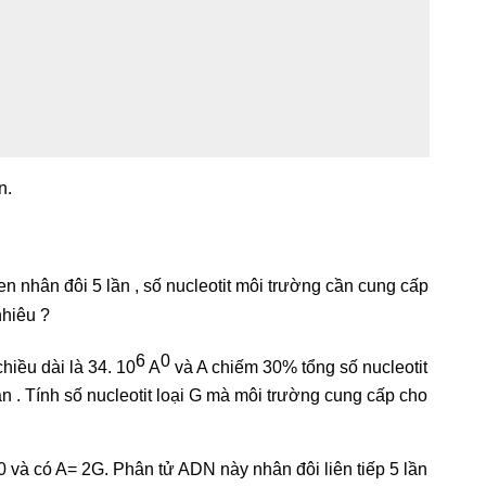
n.
en nhân đôi 5 lần , số nucleotit môi trường cần cung cấp
nhiêu ?
6
0
iều dài là 34. 10
A
và A chiếm 30% tổng số nucleotit
ần . Tính số nucleotit loại G mà môi trường cung cấp cho
 và có A= 2G. Phân tử ADN này nhân đôi liên tiếp 5 lần