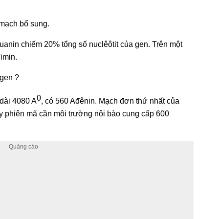
n mạch bổ sung.
uanin chiếm 20% tổng số nuclêôtit của gen. Trên một
imin.
 gen ?
0
 dài 4080 A
, có 560 Ađênin. Mạch đơn thứ nhất của
y phiên mã cần môi trường nội bào cung cấp 600