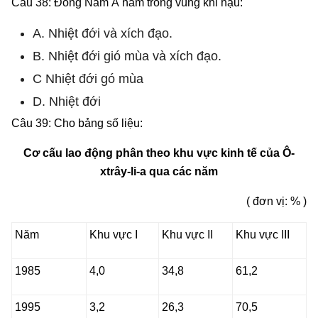
Câu 38: Đông Nam Á nằm trong vùng khi hậu:
A. Nhiệt đới và xích đạo.
B. Nhiệt đới gió mùa và xích đạo.
C Nhiệt đới gó mùa
D. Nhiệt đới
Câu 39: Cho bảng số liệu:
Cơ cấu lao động phân theo khu vực kinh tế của Ô-
xtrây-li-a qua các năm
( đơn vị: % )
Năm
Khu vực I
Khu vực II
Khu vực III
1985
4,0
34,8
61,2
1995
3,2
26,3
70,5