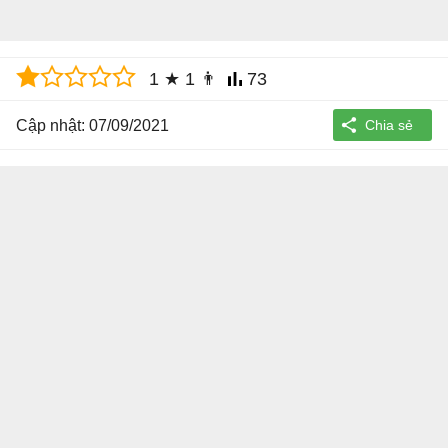
1
★
1
👨
73
Cập nhật: 07/09/2021