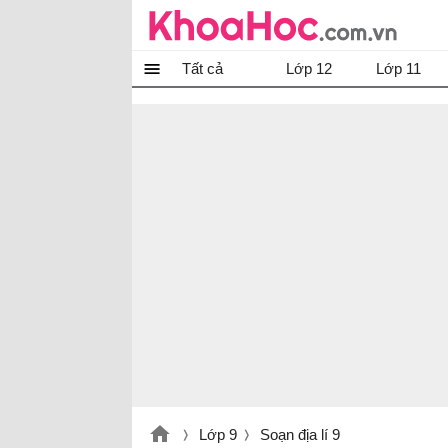
Tất cả
Lớp 12
Lớp 11
Lớp 9
Soạn địa lí 9