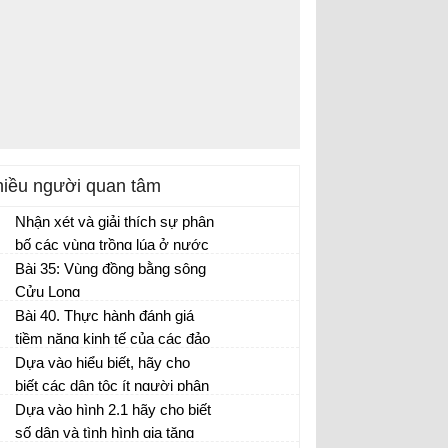
iều người quan tâm
Nhận xét và giải thích sự phân
bố các vùng trồng lúa ở nước
ta?
Bài 35: Vùng đồng bằng sông
Cửu Long
Bài 40. Thực hành đánh giá
tiềm năng kinh tế của các đảo
ven bờ và tìm hiểu về ngành
Dựa vào hiểu biết, hãy cho
công nghiệp dầu khí
biết các dân tộc ít người phân
bố chủ yếu ở đâu?
Dựa vào hình 2.1 hãy cho biết
số dân và tình hình gia tăng