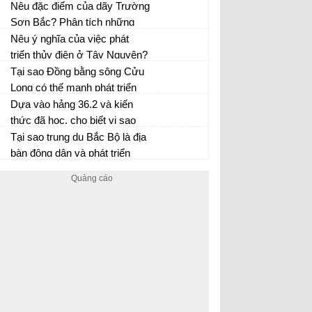
dân số của nước ta?
Nêu đặc điểm của dãy Trường
Sơn Bắc? Phân tích những
ảnh hưởng của dãy Trường
Nêu ý nghĩa của việc phát
Sơn Bắc đến khí hậu và sông
triển thủy điện ở Tây Nguyên?
ngòi của Bắc Trung Bộ?
Tại sao Đồng bằng sông Cửu
Long có thế mạnh phát triển
nghề nuôi trồng và đánh bắt
Dựa vào hảng 36.2 và kiến
thủy sản.
thức đã học, cho biết vi sao
ngành chế biến lương thực,
Tại sao trung du Bắc Bộ là địa
thực phẩm chiếm tỉ trọng cao
bàn đông dân và phát triển
nhất?
kỉnh tế xã hội cao hơn ở miền
núi Bắc Bộ?