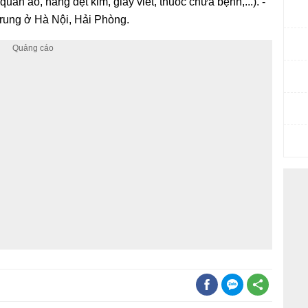
quần áo, hàng dệt kim, giấy viết, thuốc chữa bệnh,...). -
 trung ở Hà Nội, Hải Phòng.