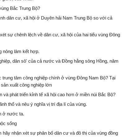
a vùng Bắc Trung Bộ?
hình dân cư, xã hội ở Duyên hải Nam Trung Bộ so với cả
 xét sự chênh lệch về dân cư, xã hội của hai tiểu vùng Đông
g nông lâm kết hợp.
 nghiệp, dân sô' của cả nước và Đồng hằng sông Hồng, năm
c trung tâm công nghiệp chính ở vùng Đông Nam Bộ? Tại
ị sản xuất công nghiệp lớn
n và phát triển kỉnh tế xã hội cao hơn ở miền núi Bắc Bộ?
nh thổ và nêu ý nghĩa vị trí địa lí của vùng.
n ở nước ta.
uộc sống
em hãy nhận xét sự phân bố dân cư và đô thị của vùng đồng