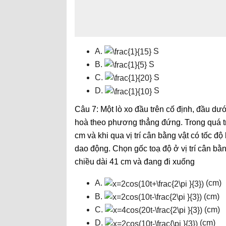
A.
S
B.
S
C.
S
D.
S
Câu 7: Một lò xo đầu trên cố định, đầu dư
hoà theo phương thẳng đứng. Trong quá tr
cm và khi qua vị trí cân bằng vật có tốc đ
dao động. Chọn gốc toạ độ ở vị trí cân bằ
chiều dài 41 cm và đang đi xuống
A.
(cm)
B.
(cm)
C.
(cm)
D.
(cm)