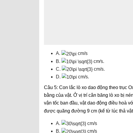
A.
cm/s
B.
cm⁄s.
C.
cm/s.
D.
cm/s.
Câu 5: Con lắc lò xo dao động theo trục Ox
bằng của vật. Ở vị trí cân băng lò xo bị nén
vận tốc ban đầu, vật dao động điều hoà v
được quãng đường 9 cm (kể từ lúc thả vật)
A.
cm/s
B.
cm/s