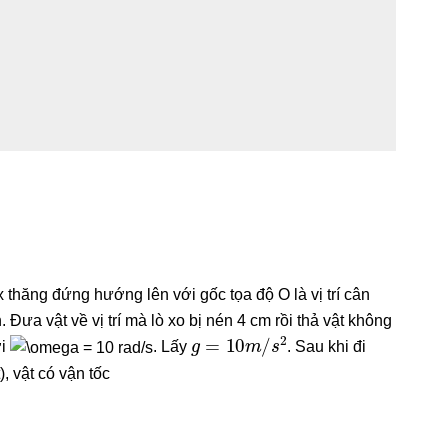
 thăng đứng hướng lên với gốc tọa độ O là vị trí cân
. Đưa vật về vị trí mà lò xo bị nén 4 cm rồi thả vật không
g
=
10
m
/
s
2
ới
. Lấy
. Sau khi đi
, vật có vận tốc