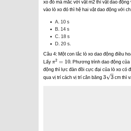
xo đó mà mắc với vật m2 thì vật dao động v
vào lò xo đó thì hệ hai vật dao động với ch
A. 10 s
B. 14 s
C. 18 s
D. 20 s.
Câu 4: Một con lắc lò xo dao động điều h
π
2
=
10
Lấy
. Phương trình dao động của
động thì lực đàn đồi cực đại của lò xo có đ
3
3
qua vị trí cách vị trí cân băng
cm thì v