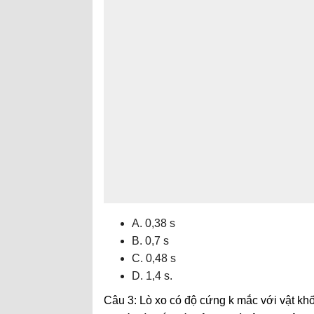
A. 0,38 s
B. 0,7 s
C. 0,48 s
D. 1,4 s.
Câu 3: Lò xo có độ cứng k mắc với vật khối