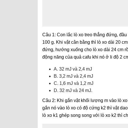
Câu 1: Con lắc lò xo treo thẳng đứng, đầu
100 g. Khi vật cân bằng thì lò xo dài 20 c
đứng, hướng xuống cho lò xo dài 24 cm r
động năng của quả cafu khi nó ở li độ 2 c
A. 32 mJ và 2,4 mJ
B. 3,2 mJ và 2,4 mJ
C. 1,6 mJ và 1,2 mJ
D. 32 mJ và 24 mJ.
Câu 2: Khi gắn vật khối lượng m vào lò xo 
gắn nó vào lò xo có độ cứng k2 thì vật dao
lò xo k1 ghép song song với lò xo k2 thì ch