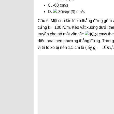
C. -60 cm/s
D.
cm/s
Câu 6: Một con lắc lò xo thẳng đứng gồm 
cứng k = 100 N/m. Kéo vật xuông dưới theo
truyền cho nó một vận tốc
cm/s the
điều hòa theo phương thẳng đứng. Thời gia
g
=
10
m
/
s
vị trí lò xo bị nén 1,5 cm là (lấy