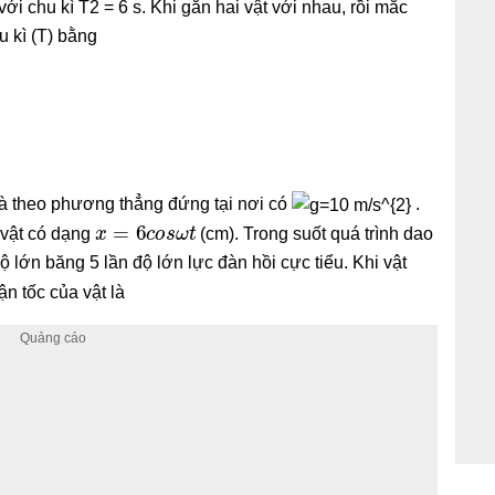
ới chu kì T2 = 6 s. Khi gắn hai vật với nhau, rồi mắc
u kì (T) bằng
oà theo phương thẳng đứng tại nơi có
.
x
=
6
c
o
s
ω
t
 vật có dạng
(cm). Trong suốt quá trình dao
ộ lớn băng 5 lần độ lớn lực đàn hồi cực tiểu. Khi vật
ận tốc của vật là