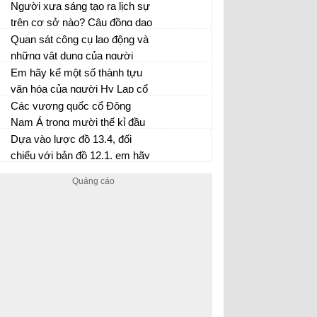
chân và lên kế hoạch cụ thể
sống? hãy kể cho cả lớp nghe
Người xưa sáng tạo ra lịch sự
cho chuyến đi.
về sự kiện lịch sử liên quan
trên cơ sở nào? Câu đồng dao
đến một trong những di tích đó
trong tư liệu 2.1 thể hiện cách
Quan sát công cụ lao động và
tính thời gian của người xưa
những vật dụng của người
theo lịch âm hay dương lịch?
nguyên thủy giai đoạn Phùng
Em hãy kể một số thành tựu
Nguyên, Đồng Đậu Gò Mun,
văn hóa của người Hy Lạp cổ
em hãy viết một đoạn văn
đại vẫn còn được bảo tồn đến
Các vương quốc cổ Đông
ngắn mô tả cuộc sống của họ
ngày nay.
Nam Á trong mười thế kỉ đầu
Công nguyên đã phát huy
Dựa vào lược đồ 13.4, đối
những lợi thế nào để phát triển
chiếu với bản đồ 12.1, em hãy
kinh tế?....
cho biết con đường thương
mại ở Đông Nam Á đi qua
những vùng biển đại dương
nào ngày nay?