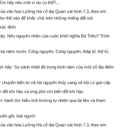
Em hãy nêu một ví dụ cụ thể?...
của văn hóa Lưỡng Hà cổ đại Quan sát hình 7.3, theo em
ư thế nào để khắc chữ trên những miếng đất sét
xác định:
hãy: Nêu nguyên nhân của cuộc khởi nghĩa Bà Triệu? Trình
hái niệm trước Công nguyên, Công nguyên, thập kỉ, thế kỉ,
 em hãy: So sánh nhiệt độ trung bình năm của một số địa điểm
Sự chuyển biến từ xã hội nguyên thủy sang xã hội có giai cấp
iến đổi khí hậu và ứng phó với biến đổi khí hậu
hực hành tìm hiểu môi trường tự nhiên qua tài liệu và tham
Nguồn gốc loài người
của văn hóa Lưỡng Hà cổ đại Quan sát hình 7.3, theo em