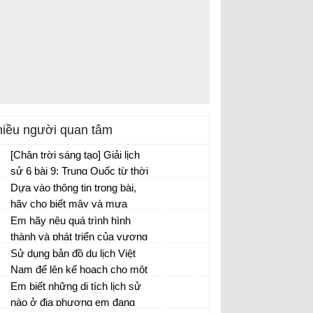
iều người quan tâm
[Chân trời sáng tạo] Giải lịch
sử 6 bài 9: Trung Quốc từ thời
cổ đại đến thế kỉ VII
Dựa vào thông tin trong bài,
hãy cho biết mây và mưa
được hình thành như thế nào?
Em hãy nêu quá trình hình
thành và phát triển của vương
quốc Champa
Sử dụng bản đồ du lịch Việt
Nam để lên kế hoạch cho một
chuyến đi chơi trong ba ngày.
Em biết những di tích lịch sử
Hãy chọn các điểm dừng
nào ở địa phương em đang