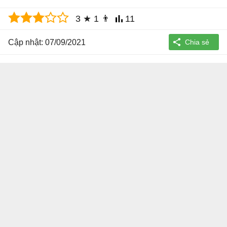
3
★
1
👨
11
Cập nhật: 07/09/2021