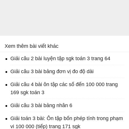
Xem thêm bài viết khác
Giải câu 2 bài luyện tập sgk toán 3 trang 64
Giải câu 3 bài bảng đơn vị đo độ dài
Giải câu 4 bài ôn tập các số đến 100 000 trang
169 sgk toán 3
Giải câu 3 bài bảng nhân 6
Giải toán 3 bài: Ôn tập bốn phép tính trong phạm
vi 100 000 (tiếp) trang 171 sgk