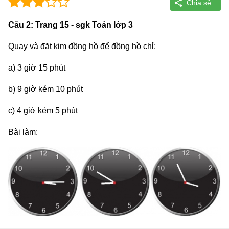
Câu 2: Trang 15 - sgk Toán lớp 3
Quay và đặt kim đồng hồ để đồng hồ chỉ:
a) 3 giờ 15 phút
b) 9 giờ kém 10 phút
c) 4 giờ kém 5 phút
Bài làm: