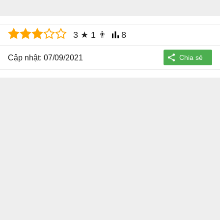
3
★
1
👨
8
Cập nhật: 07/09/2021