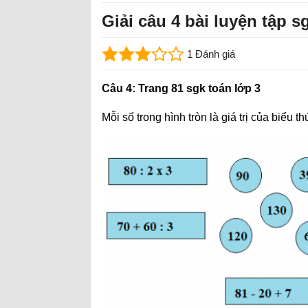
Giải câu 4 bài luyện tập s
1 Đánh giá
Câu 4: Trang 81 sgk toán lớp 3
Mỗi số trong hình tròn là giá trị của biểu t