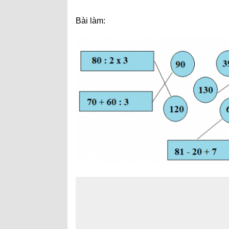
Bài làm: