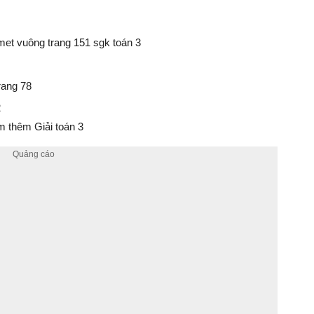
 -met vuông trang 151 sgk toán 3
rang 78
2
 thêm Giải toán 3