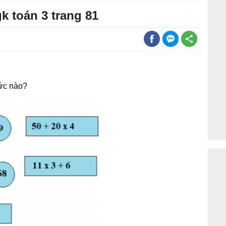
gk toán 3 trang 81
hức nào?