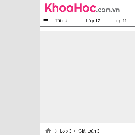
Tất cả
Lớp 12
Lớp 11
Lớp 3
Giải toán 3