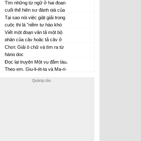
chỉ ai? Việc dùng nhiều từ ngữ
Tìm những từ ngữ ở hai đoạn
thay thế cho nhau như vậy có
cuối thể hiện sự đánh giá của
tác dụng gì?
tác giả đối với tranh làng Hồ.
Tại sao nói việc giật giải trong
Nêu lí do vì sao tác giả biết ơn
cuộc thi là "niềm tự hào khó
những người nghệ sĩ dân gian
có gì sánh nổi đối với dân
Viết một đoạn văn tả một bộ
làng Hồ?
làng"?
phận của cây hoặc tả cây ở
một thời kì phát triển
Chơi: Giải ô chữ và tìm ra từ
Trang 104 Ngữ Văn 5 VNEN tập 2
hàng dọc
Đọc lại truyện Một vụ đắm tàu.
Theo em, Giu-li-ét-ta và Ma-ri-
ô có chung những phẩm chất
gì? Mỗi nhân vật có những
phẩm chất gì tiêu biểu cho nữ
tính và nam tính?