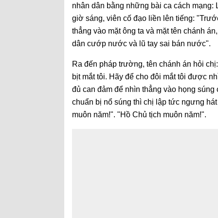
nhân dân bằng những bài ca cách mạng: L
giờ sáng, viên cố đạo liền lên tiếng: "Trư
thẳng vào mặt ông ta và mặt tên chánh án, t
dân cướp nước và lũ tay sai bán nước".
Ra đến pháp trường, tên chánh án hỏi chị:
bịt mắt tôi. Hãy để cho đôi mắt tôi được n
đủ can đảm để nhìn thẳng vào họng súng củ
chuẩn bị nổ súng thì chị lập tức ngưng hát
muôn năm!". "Hồ Chủ tịch muôn năm!".