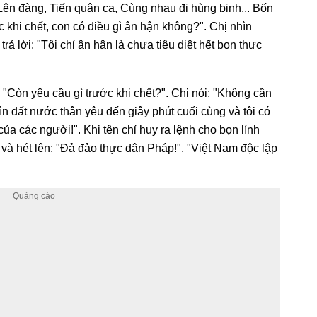
ên đàng, Tiến quân ca, Cùng nhau đi hùng binh... Bốn
ớc khi chết, con có điều gì ân hận không?". Chị nhìn
rả lời: "Tôi chỉ ân hận là chưa tiêu diệt hết bọn thực
 "Còn yêu cầu gì trước khi chết?". Chị nói: "Không cần
hìn đất nước thân yêu đến giây phút cuối cùng và tôi có
a các người!". Khi tên chỉ huy ra lệnh cho bọn lính
 và hét lên: "Đả đảo thực dân Pháp!". "Việt Nam độc lập