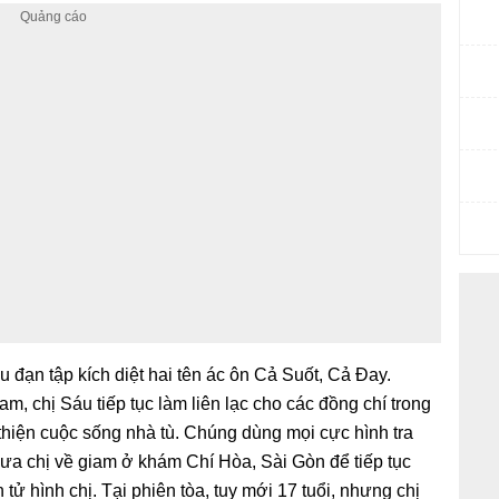
u đạn tập kích diệt hai tên ác ôn Cả Suốt, Cả Đay.
am, chị Sáu tiếp tục làm liên lạc cho các đồng chí trong
 thiện cuộc sống nhà tù. Chúng dùng mọi cực hình tra
đưa chị về giam ở khám Chí Hòa, Sài Gòn để tiếp tục
 tử hình chị. Tại phiên tòa, tuy mới 17 tuổi, nhưng chị