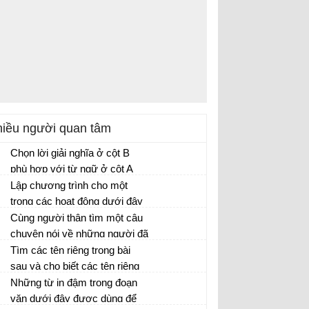
iều người quan tâm
Chọn lời giải nghĩa ở cột B
phù hợp với từ ngữ ở cột A
(Trang 11)
Lập chương trình cho một
trong các hoạt động dưới đây
(hoặc cho một hoạt động khác
Cùng người thân tìm một câu
mà trường em dự kiến tổ
chuyện nói về những người đã
chức)
góp sức mình bảo vệ trật tự,
Tìm các tên riêng trong bài
an ninh hoặc một câu chuyện
sau và cho biết các tên riêng
kể về việc em làm để góp
đó được viết hoa như thế
Những từ in đậm trong đoạn
phần giữ gìn trật tự, an ninh
nào?
văn dưới đây được dùng để