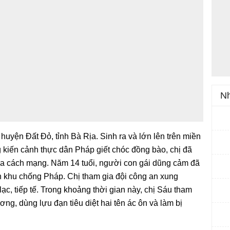
Nh
uyện Đất Đỏ, tỉnh Bà Rịa. Sinh ra và lớn lên trên miền
g kiến cảnh thực dân Pháp giết chóc đồng bào, chị đã
ia cách mạng. Năm 14 tuổi, người con gái dũng cảm đã
ến khu chống Pháp. Chị tham gia đội công an xung
ạc, tiếp tế. Trong khoảng thời gian này, chị Sáu tham
ng, dùng lựu đạn tiêu diệt hai tên ác ôn và làm bị