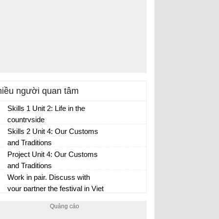
iều người quan tâm
Skills 1 Unit 2: Life in the
countryside
Skills 2 Unit 4: Our Customs
and Traditions
Project Unit 4: Our Customs
and Traditions
Work in pair. Discuss with
your partner the festival in Viet
Nam that you like best. Use
the word web below to take