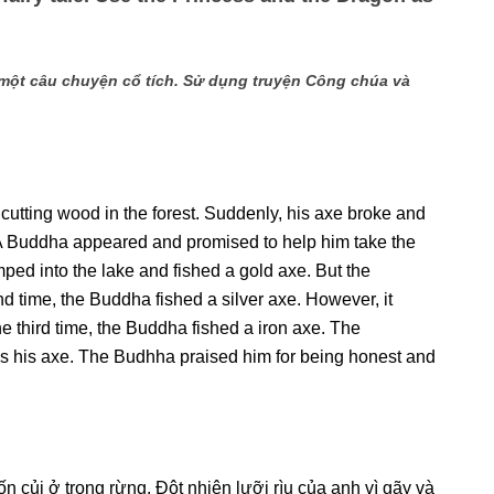
 một câu chuyện cổ tích. Sử dụng truyện Công chúa và
cutting wood in the forest. Suddenly, his axe broke and
ry. A Buddha appeared and promised to help him take the
mped into the lake and fished a gold axe. But the
nd time, the Buddha fished a silver axe. However, it
he third time, the Buddha fished a iron axe. The
s his axe. The Budhha praised him for being honest and
 củi ở trong rừng. Đột nhiên lưỡi rìu của anh vì gãy và