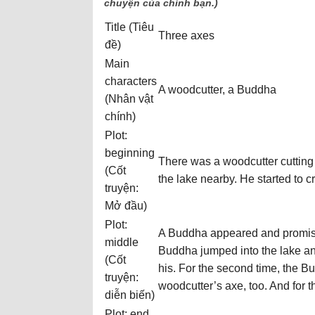
chuyện của chính bạn.)
Title (Tiêu
Three axes
đề)
Main
characters
A woodcutter, a Buddha
(Nhân vật
chính)
Plot:
beginning
There was a woodcutter cutting 
(Cốt
the lake nearby. He started to cr
truyện:
Mở đầu)
Plot:
A Buddha appeared and promised 
middle
Buddha jumped into the lake and
(Cốt
his. For the second time, the Bu
truyện:
woodcutter’s axe, too. And for t
diễn biến)
Plot: end