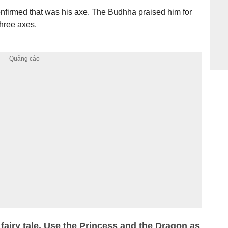
firmed that was his axe. The Budhha praised him for
three axes.
e fairy tale. Use the Princess and the Dragon as