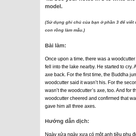
model.
(Sử dụng ghi chú của bạn ở phần 3 để viết
con rồng làm mẫu.)
Bài làm:
Once upon a time, there was a woodcutter 
fell into the lake nearby. He started to c
axe back. For the first time, the Buddha ju
woodcutter said it wasn’t his. For the seco
wasn’t the woodcutter’s axe, too. And for t
woodcutter cheered and confirmed that wa
gave him all three axes.
Hướng dẫn dịch:
Ngày xửa ngày xưa có một anh tiều phu đốn