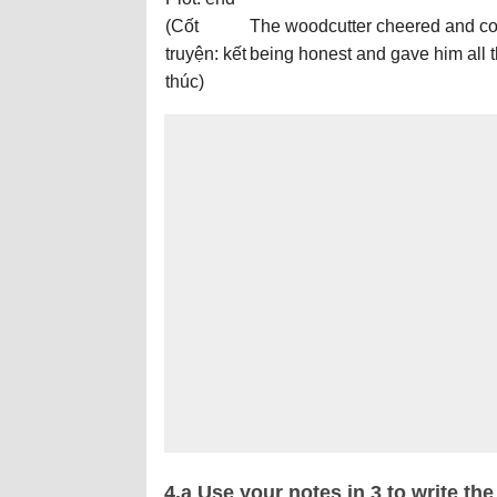
(Cốt
The woodcutter cheered and con
truyện: kết
being honest and gave him all 
thúc)
4.a Use your notes in 3 to write th