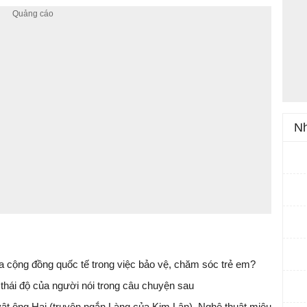
Nh
 cộng đồng quốc tế trong việc bảo vệ, chăm sóc trẻ em?
thái độ của người nói trong câu chuyện sau
 vật ông Hai (truyện ngắn Làng của Kim Lân). Nghệ thuật miêu