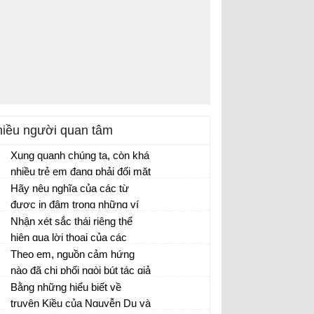
iều người quan tâm
Xung quanh chúng ta, còn khá
nhiều trẻ em đang phải đối mặt
với cuộc sống rất khó khăn
Hãy nêu nghĩa của các từ
cần sự chung tay giúp đỡ của
được in đậm trong những ví
cộng đồng.
dụ trên.
Nhận xét sắc thái riêng thể
hiện qua lời thoại của các
nhân vật trong đoạn trích
Theo em, nguồn cảm hứng
(Phong Lai, Vân Tiên, Nguyệt
nào đã chi phối ngòi bút tác giả
Nga)...
khi tạo dựng hình ảnh người
Bằng những hiểu biết về
anh hùng dân tộc Quang
truyện Kiều của Nguyễn Du và