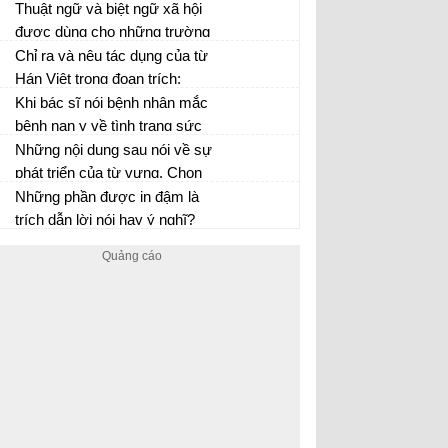
Trung - Nguyễn Huệ?
truyện Lục Vân Tiên của
Thuật ngữ và biệt ngữ xã hội
Nguyễn Đình chiểu ,hãy chỉ ra
được dùng cho những trường
những đặc điểm tiêu biểu của
hợp nào? Nêu ví dụ minh họa.
Chỉ ra và nêu tác dụng của từ
truyện thơ
Hán Việt trong đoạn trích:
Khi bác sĩ nói bệnh nhân mắc
bệnh nan y về tình trạng sức
khỏe của người đó thì phương
Những nội dung sau nói về sự
châm hội thoại nào có thể
phát triển của từ vựng. Chọn
không được tuân thủ?
các phương án đúng
Những phần được in đậm là
trích dẫn lời nói hay ý nghĩ?
Nó được ngăn cách với bộ
phận đứng trước bởi dấu gì?