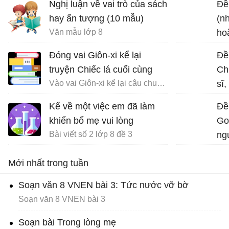
Nghị luận về vai trò của sách
Đề 
hay ấn tượng (10 mẫu)
(n
Văn mẫu lớp 8
ho
chu
Đóng vai Giôn-xi kể lại
Đề
truyện Chiếc lá cuối cùng
Ch
Vào vai Giôn-xi kể lại câu chuyện Chiếc lá cuối cùng
sĩ
về 
Kể về một việc em đã làm
Đề
đạ
khiến bố mẹ vui lòng
Go
Bài viết số 2 lớp 8 đề 3
ngu
th
Mới nhất trong tuần
ch
Soạn văn 8 VNEN bài 3: Tức nước vỡ bờ
Soạn văn 8 VNEN bài 3
Soạn bài Trong lòng mẹ