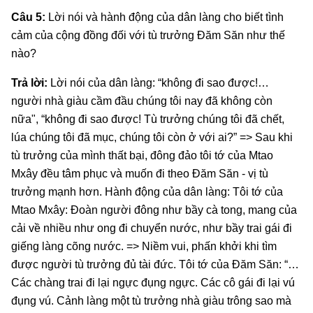
Câu 5:
Lời nói và hành động của dân làng cho biết tình
cảm của cộng đồng đối với tù trưởng Đăm Săn như thế
nào?
Trả lời:
Lời nói của dân làng: “không đi sao được!…
người nhà giàu cầm đầu chúng tôi nay đã không còn
nữa", “không đi sao được! Tù trưởng chúng tôi đã chết,
lúa chúng tôi đã mục, chúng tôi còn ở với ai?” => Sau khi
tù trưởng của mình thất bại, đông đảo tôi tớ của Mtao
Mxây đều tâm phục và muốn đi theo Đăm Săn - vị tù
trưởng mạnh hơn. Hành động của dân làng: Tôi tớ của
Mtao Mxây: Đoàn người đông như bầy cà tong, mang của
cải về nhiều như ong đi chuyển nước, như bầy trai gái đi
giếng làng cõng nước. => Niềm vui, phấn khởi khi tìm
được người tù trưởng đủ tài đức. Tôi tớ của Đăm Săn: “…
Các chàng trai đi lại ngực đụng ngực. Các cô gái đi lại vú
đụng vú. Cảnh làng một tù trưởng nhà giàu trông sao mà