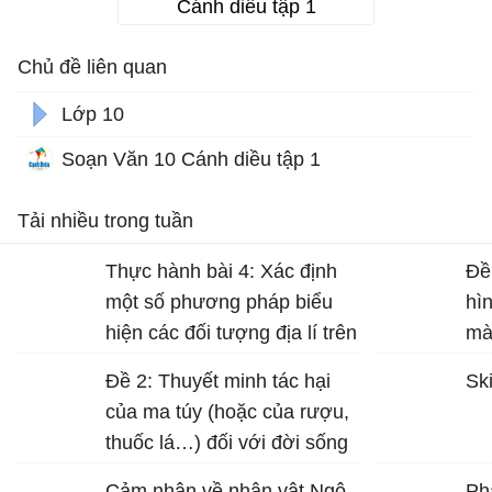
Cánh diều tập 1
Chủ đề liên quan
Lớp 10
Soạn Văn 10 Cánh diều tập 1
Tải nhiều trong tuần
Thực hành bài 4: Xác định
Đề
một số phương pháp biểu
hì
hiện các đối tượng địa lí trên
mà
bản đồ Địa lí 10 trang 17
Đề 2: Thuyết minh tác hại
Ski
của ma túy (hoặc của rượu,
thuốc lá…) đối với đời sống
con người.
Cảm nhận về nhân vật Ngô
Ph