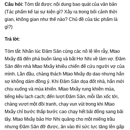
Câu hỏi:
Tóm tắt được nội dung bao quát của văn bản
(Tác phẩm kể lại sự kiện gì? Xây ra trong bối cảnh thời
gian, không gian như thế nào? Chủ đề của tác phẩm là
gì?)
Trả lời:
Tóm tắt: Nhân lúc Đăm Săn cùng các nô lệ lên rẫy, Mtao
Mxây đã đến phá buôn làng và bắt Hơ Nhị về làm vợ. Đăm
Săn đến nhà Mtao Mxây khiêu chiến để cứu người vợ của
mình. Lần đầu, chàng thách Mtao Mxây đọ dao nhưng hắn
sợ không dám đồng ý. Khi Đăm Săn dọa đốt nhà, hắn mới
chịu xuống và múa khiên. Mtao Mxây rung khiên múa,
tiếng kêu lạch cạch; đến lượt Đăm Săn, mỗi lần xốc tới,
chàng vượt một đồi tranh, chạy vun vút trong khi Mtao
Mxây chỉ bước thấp bước cao chạy hết bãi đông sang bãi
tây. Mtao Mxây bảo Hơ Nhị quăng cho một miếng trầu
nhưng Đăm Săn đỡ được, ăn vào thì sức lực tăng lên gấp