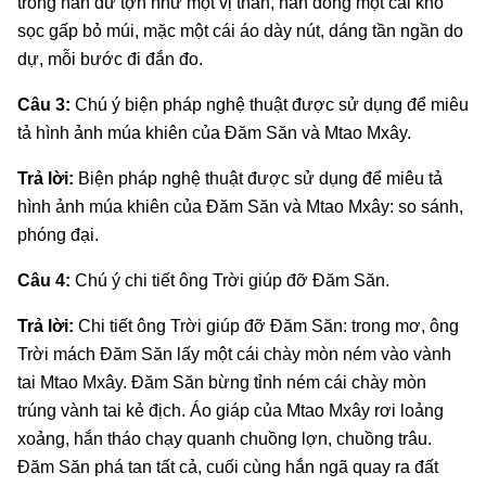
trông hắn dữ tợn như một vị thần, hắn đóng một cái khố
sọc gấp bỏ múi, mặc một cái áo dày nút, dáng tần ngần do
dự, mỗi bước đi đắn đo.
Câu 3:
Chú ý biện pháp nghệ thuật được sử dụng để miêu
tả hình ảnh múa khiên của Đăm Săn và Mtao Mxây.
Trả lời:
Biện pháp nghệ thuật được sử dụng để miêu tả
hình ảnh múa khiên của Đăm Săn và Mtao Mxây: so sánh,
phóng đại.
Câu 4:
Chú ý chi tiết ông Trời giúp đỡ Đăm Săn.
Trả lời:
Chi tiết ông Trời giúp đỡ Đăm Săn: trong mơ, ông
Trời mách Đăm Săn lấy một cái chày mòn ném vào vành
tai Mtao Mxây. Đăm Săn bừng tỉnh ném cái chày mòn
trúng vành tai kẻ địch. Áo giáp của Mtao Mxây rơi loảng
xoảng, hắn tháo chạy quanh chuồng lợn, chuồng trâu.
Đăm Săn phá tan tất cả, cuối cùng hắn ngã quay ra đất