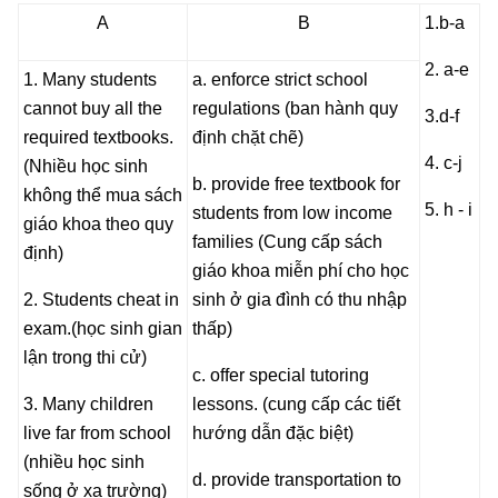
A
B
1.b-a
2. a-e
1. Many students
a. enforce strict school
cannot buy all the
regulations (ban hành quy
3.d-f
required textbooks.
định chặt chẽ)
4. c-j
(Nhiều học sinh
b. provide free textbook for
không thể mua sách
5. h - i
students from low income
giáo khoa theo quy
families (Cung cấp sách
định)
giáo khoa miễn phí cho học
2. Students cheat in
sinh ở gia đình có thu nhập
exam.(học sinh gian
thấp)
lận trong thi cử)
c. offer special tutoring
3. Many children
lessons. (cung cấp các tiết
live far from school
hướng dẫn đặc biệt)
(nhiều học sinh
d. provide transportation to
sống ở xa trường)