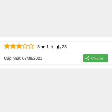
3
★
1
👨
23
Cập nhật: 07/09/2021