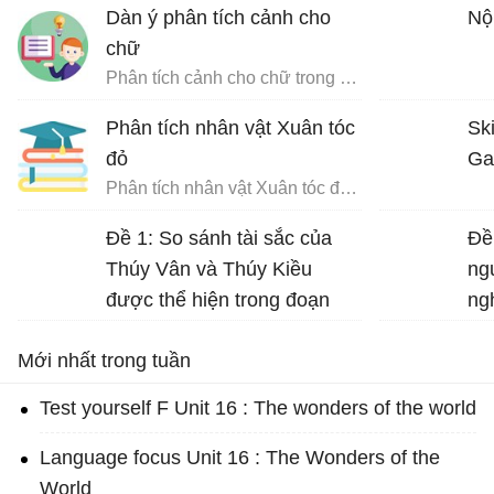
Dàn ý phân tích cảnh cho
Nộ
chữ
Phân tích cảnh cho chữ trong Chữ người tử tù
Phân tích nhân vật Xuân tóc
Ski
đỏ
Ga
Phân tích nhân vật Xuân tóc đỏ trong Hạnh phúc của một tang gia
Đề 1: So sánh tài sắc của
Đề
Thúy Vân và Thúy Kiều
ng
được thể hiện trong đoạn
ng
trích sau: “Đầu lòng hai ả tố
Ng
Mới nhất trong tuần
nga… đi về mặc ai”.
Test yourself F Unit 16 : The wonders of the world
Language focus Unit 16 : The Wonders of the
World