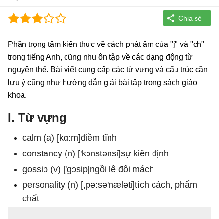
Phần trọng tâm kiến thức về cách phát âm của "j" và "ch"
trong tiếng Anh, cũng nhu ôn tập về các dạng động từ
nguyên thể. Bài viết cung cấp các từ vựng và cấu trúc cần
lưu ý cũng như hướng dẫn giải bài tập trong sách giáo
khoa.
I. Từ vựng
calm (a) [kɑ:m]điềm tĩnh
constancy (n) ['kɔnstənsi]sự kiên định
gossip (v) ['gɔsip]ngồi lê đôi mách
personality (n) [,pə:sə'næləti]tích cách, phẩm
chất