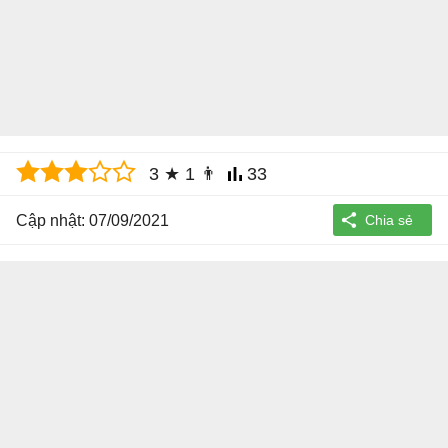
3
★
1
👨
33
Cập nhật: 07/09/2021