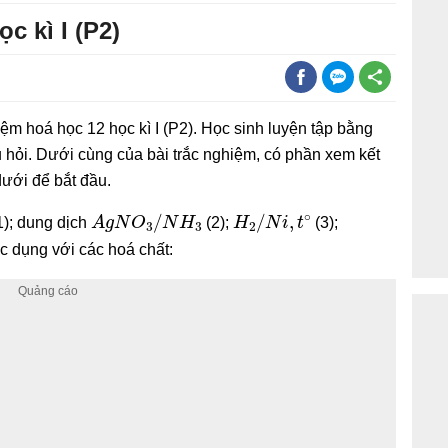
c kì I (P2)
iệm hoá học 12 học kì I (P2). Học sinh luyện tập bằng
 hỏi. Dưới cùng của bài trắc nghiệm, có phần xem kết
dưới để bắt đầu.
A
g
N
O
3
/
N
H
3
H
2
/
N
i
,
t
∘
1); dung dịch
(2);
(3);
ác dụng với các hoá chất: