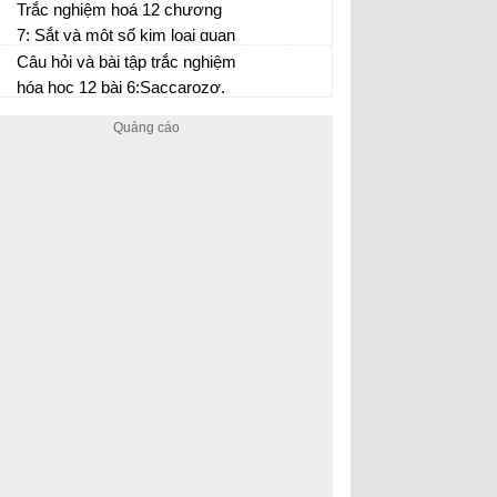
(P6)
Trắc nghiệm hoá 12 chương
7: Sắt và một số kim loại quan
trọng (P5)
Câu hỏi và bài tập trắc nghiệm
hóa học 12 bài 6:Saccarozơ,
tinh bột và xenlulozơ (P2)