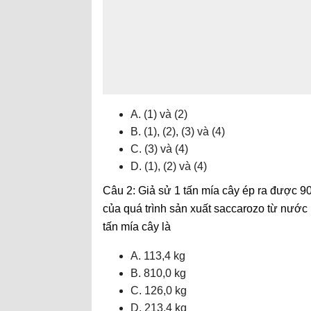
A. (1) và (2)
B. (1), (2), (3) và (4)
C. (3) và (4)
D. (1), (2) và (4)
Câu 2: Giả sử 1 tấn mía cây ép ra được 9
của quá trình sản xuất saccarozo từ nước
tấn mía cây là
A. 113,4 kg
B. 810,0 kg
C. 126,0 kg
D. 213,4 kg