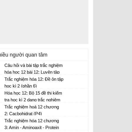
iều người quan tâm
Câu hỏi và bài tập trắc nghiệm
hóa học 12 bài 12: Luyện tập
cấu tạo và tính chất của amin,
Trắc nghiệm hóa 12: Đề ôn tập
amino axit và protein (P1)
học kì 2 (phần 6)
Hóa học 12: Bộ 15 đề thi kiểm
tra học kì 2 dạng trắc nghiệm
(có đáp án)
Trắc nghiệm hoá 12 chương
2: Cacbohidrat (P4)
Trắc nghiệm hóa 12 chương
3: Amin - Aminoaxit - Protein