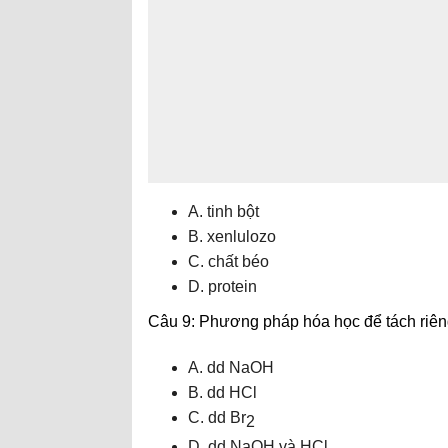
A. tinh bột
B. xenlulozo
C. chất béo
D. protein
Câu 9: Phương pháp hóa học để tách riê
A. dd NaOH
B. dd HCl
C. dd Br
2
D. dd NaOH và HCl