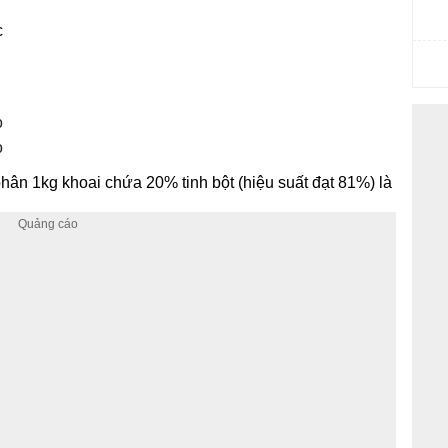
c
o
o
hân 1kg khoai chứa 20% tinh bột (hiệu suất đạt 81%) là