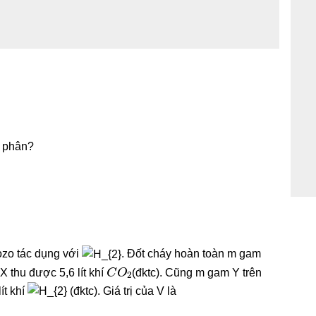
ỷ phân?
tozo tác dụng với
. Đốt cháy hoàn toàn m gam
C
O
2
X thu được 5,6 lít khí
(đktc). Cũng m gam Y trên
ít khí
(đktc). Giá trị của V là