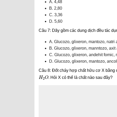
A. 4,48
B. 2,80
C. 3,36
D. 5,60
Câu 7: Dãy gồm các dung dịch đều tác d
A. Glucozo, glixeron, mantozo, natri 
B. Glucozo, glixeron, manntozo, axit 
C. Glucozo, glixeron, andehit fomic, 
D. Glucozo, glixeron, mantozo, ancol 
Câu 8: Đốt cháy hợp chất hữu cơ X bằng 
H
2
O
. Hỏi X có thể là chất nào sau đây?