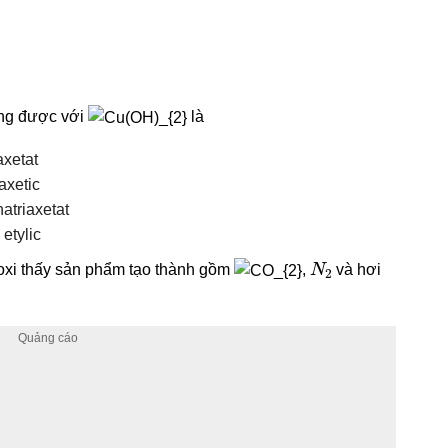
ụng được với
là
axetat
axetic
natriaxetat
etylic
N
2
oxi thấy sản phẩm tạo thành gồm
,
và hơi