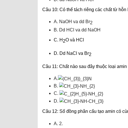
Câu 10: Có thể tách riêng các chất từ hỗn
A. NaOH va dd Br
2
B. Dd HCl va dd NaOH
C. H
O và HCl
2
D. Dd NaCl va Br
2
Câu 11: Chất nào sau đây thuộc loại amin
A.
B.
C.
D.
Câu 12: Số đồng phân cấu tạo amin có cù
A. 2.