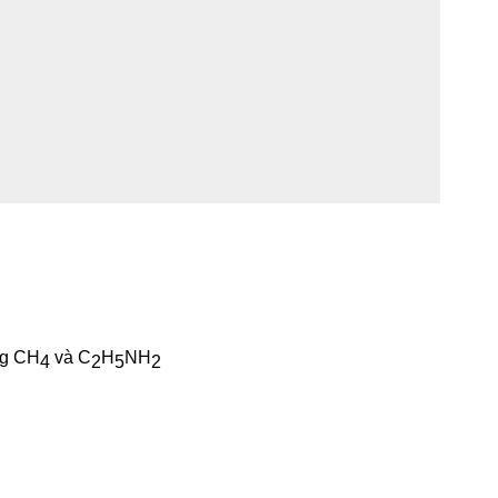
ng CH
và C
H
NH
4
2
5
2