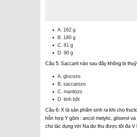
A. 162 g
B. 180 g
C. 81 g
D. 90 g
Câu 5: Saccarit nào sau đây không bị thu
A. glucozo
B. saccarozo
C. mantozo
D. tinh bột
Câu 6: X là sản phẩm sinh ra khi cho fruc
hỗn hợp Y gồm : ancol metylic, glixerol và 
cho tác dụng với Na dư thu được tối đa V l