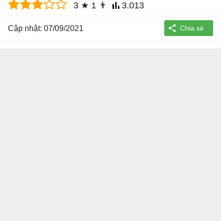
3
★
1
👨
3.013
Cập nhật: 07/09/2021