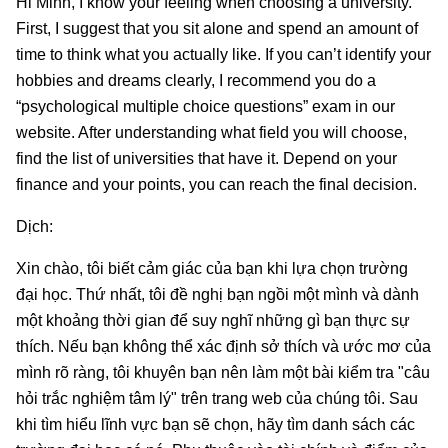
Hi Minh, I know your feeling when choosing a university.
First, I suggest that you sit alone and spend an amount of
time to think what you actually like. If you can’t identify your
hobbies and dreams clearly, I recommend you do a
“psychological multiple choice questions” exam in our
website. After understanding what field you will choose,
find the list of universities that have it. Depend on your
finance and your points, you can reach the final decision.
Dịch:
Xin chào, tôi biết cảm giác của bạn khi lựa chọn trường
đại học. Thứ nhất, tôi đề nghị bạn ngồi một mình và dành
một khoảng thời gian để suy nghĩ những gì bạn thực sự
thích. Nếu bạn không thể xác định sở thích và ước mơ của
mình rõ ràng, tôi khuyên bạn nên làm một bài kiểm tra "câu
hỏi trắc nghiệm tâm lý" trên trang web của chúng tôi. Sau
khi tìm hiểu lĩnh vực bạn sẽ chọn, hãy tìm danh sách các