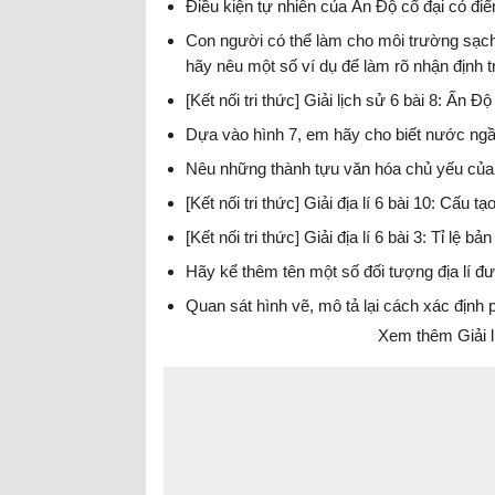
Điều kiện tự nhiên của Ấn Độ cổ đại có đi
Con người có thể làm cho môi trường sạc
hãy nêu một số ví dụ để làm rõ nhận định t
[Kết nối tri thức] Giải lịch sử 6 bài 8: Ấn Độ
Dựa vào hình 7, em hãy cho biết nước ng
Nêu những thành tựu văn hóa chủ yếu củ
[Kết nối tri thức] Giải địa lí 6 bài 10: Cấu 
[Kết nối tri thức] Giải địa lí 6 bài 3: Tỉ lệ
Hãy kể thêm tên một số đối tượng địa lí đư
Quan sát hình vẽ, mô tả lại cách xác địn
Xem thêm Giải lịc