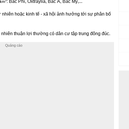
: Bắc Phi, Ôxtraylia, Bắc Á, Bắc Mỹ,...
km²
ự nhiên hoặc kinh tế - xã hội ảnh hưởng tới sự phân bố
tự nhiên thuận lợi thường có dân cư tập trung đông đúc.