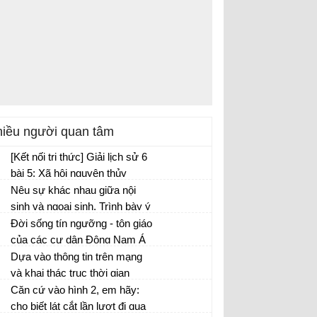
iều người quan tâm
[Kết nối tri thức] Giải lịch sử 6
bài 5: Xã hội nguyên thủy
Nêu sự khác nhau giữa nội
sinh và ngoại sinh. Trình bày ý
nghĩa của nội sinh và ngoại
Đời sống tín ngưỡng - tôn giáo
sinh trong hiện tượng tạo núi.
của các cư dân Đông Nam Á
đã chịu ảnh hưởng từ văn hóa
Dựa vào thông tin trên mạng
Ấn Độ, Trung Quốc như thế
và khai thác trục thời gian
nào?
(tr.29), hãy nêu quá trình thành
Căn cứ vào hình 2, em hãy:
lập nhà nước của người Ai
cho biết lát cắt lần lượt đi qua