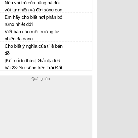
Cập và Lưỡng Hà
các dạng địa hình nào
Nêu vai trò của băng hà đối
với tự nhiên và đời sống con
người
Em hãy cho biết nơi phân bố
rừng nhiệt đới
Viết báo cáo môi trường tự
nhiên đa dạng
Cho biết ý nghĩa của tỉ lệ bản
đồ
[Kết nối tri thức] Giải địa lí 6
bài 23: Sự sống trên Trái Đất