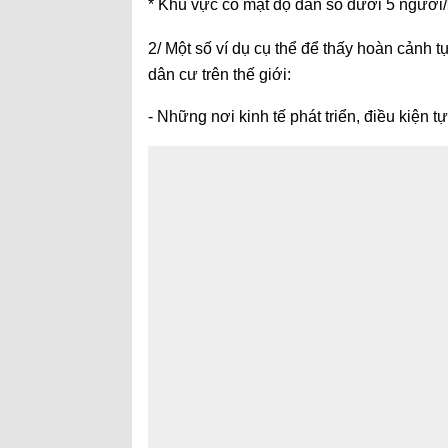
* Khu vực có mật độ dân số dưới 5 người/
2/ Một số ví dụ cụ thể để thấy hoàn cảnh t
dân cư trên thế giới:
- Những nơi kinh tế phát triển, điều kiện 