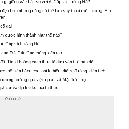
ểm gì giống và khác so với Ai Cập và Lưỡng Hà?
h đẹp hơn nhưng cũng có thể làm suy thoái môi trường. Em
rên
 cổ đại
ầm được hình thành như thế nào?
a Ai Cập và Lưỡng Hà
tạo của Trái Đất. Các mảng kiến tạo
 bản đồ. Tính khoảng cách thực tế dựa vào tỉ lệ bản đồ
ợc thể hiện bằng các loại kí hiệu: điểm, đường, diện tích
h phương hướng qua việc quan sát Mặt Trời mọc
h sử và địa lí 6 kết nối tri thức