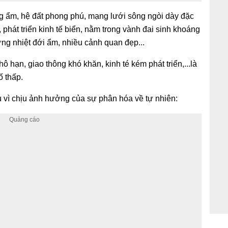
g ẩm, hệ đất phong phú, mạng lưới sông ngòi dày đặc
, p
hát triển kinh tế biển, nằm
trong vành đai sinh khoáng
ng nhiệt đới ẩm, n
hiều cảnh quan đẹp...
 hạn, giao thông khó khăn, kinh té kém phát triển,...là
ố thấp.
 vì chịu ảnh hưởng của sự phân hóa về tự nhiên: