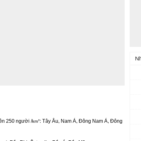
Nh
rên 250 người /
: Tây Âu, Nam Á, Đông Nam Á, Đông
km²