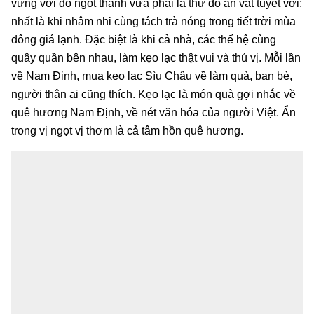
vừng với độ ngọt thanh vừa phải là thứ đồ ăn vặt tuyệt vời;
nhất là khi nhâm nhi cùng tách trà nóng trong tiết trời mùa
đông giá lạnh. Đặc biệt là khi cả nhà, các thế hệ cùng
quây quần bên nhau, làm kẹo lạc thật vui và thú vị. Mỗi lần
về Nam Định, mua kẹo lạc Sìu Châu về làm quà, bạn bè,
người thân ai cũng thích. Kẹo lạc là món quà gợi nhắc về
quê hương Nam Định, về nét văn hóa của người Việt. Ẩn
trong vị ngọt vị thơm là cả tâm hồn quê hương.