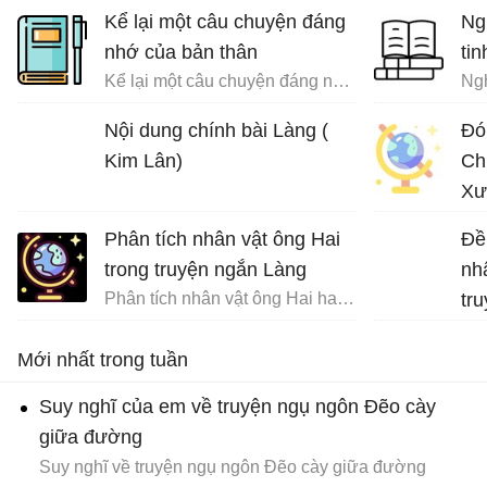
Kể lại một câu chuyện đáng
Ng
nhớ của bản thân
tin
Kể lại một câu chuyện đáng nhớ của bản thân trong đó có sử dụng các yếu tố nghị luận và miêu tả nội tâm
Ngh
Nội dung chính bài Làng (
Đó
Kim Lân)
Ch
Xư
Phân tích nhân vật ông Hai
Đề
trong truyện ngắn Làng
nh
Phân tích nhân vật ông Hai hay nhất
tr
Na
Mới nhất trong tuần
Suy nghĩ của em về truyện ngụ ngôn Đẽo cày
giữa đường
Suy nghĩ về truyện ngụ ngôn Đẽo cày giữa đường