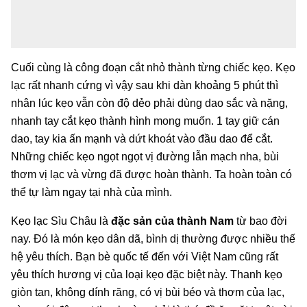
Cuối cùng là công đoạn cắt nhỏ thành từng chiếc kẹo. Kẹo
lạc rất nhanh cứng vì vậy sau khi dàn khoảng 5 phút thì
nhân lúc kẹo vẫn còn độ dẻo phải dùng dao sắc và nặng,
nhanh tay cắt kẹo thành hình mong muốn. 1 tay giữ cán
dao, tay kia ấn mạnh và dứt khoát vào đầu dao để cắt.
Những chiếc kẹo ngọt ngọt vị đường lẫn mạch nha, bùi
thơm vị lạc và vừng đã được hoàn thành. Ta hoàn toàn có
thể tự làm ngay tại nhà của mình.
Kẹo lạc Sìu Châu là
đặc sản của thành Nam
từ bao đời
nay. Đó là món kẹo dân dã, bình dị thường được nhiều thế
hệ yêu thích. Bạn bè quốc tế đến với Việt Nam cũng rất
yêu thích hương vị của loại kẹo đặc biệt này. Thanh kẹo
giòn tan, không dính răng, có vị bùi béo và thơm của lạc,