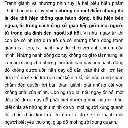
Tranh giành và nhường nhịn tuy là hai biểu hiện phẩm
chất khác nhau, tuy nhiên
chúng có một điểm chung đó
là đều thể hiện thông qua hành động, biểu hiện bên
ngoài, từ trong cách ứng xử giao tiếp giữa mọi người
từ trong gia đình đến ngoài xã hội.
Ví như, ngay từ khi
còn bé có những đứa trẻ đã có những hành động tranh
giành cái kẹo, cái bánh hay đồ chơi với anh chị em của
mình. Những hành động đó tuy không có gì to tát nhưng lại
là mầm mống cho những thói xấu sau này nếu hành động
đó không được uốn nắn dạy dỗ cẩn thận thì khi lớn lên
đứa trẻ đó sẽ dễ trơ nên một kẻ ích kỉ, lúc nào cũng chăm
chăm đến quyền lợi bản thân, giành giật những cái vốn
không phải của mình. Còn ngược lại nếu ngay từ bé, một
đứa trẻ được dạy dỗ phải biết nhường nhịn người khác,
biết chia sẻ những thứ mình có với mọi người xung quanh
thì chắc chắn khi lớn lên đứa trẻ đó sẽ trở thành một
người biết yêu thương, giúp đỡ mọi người xung quanh.