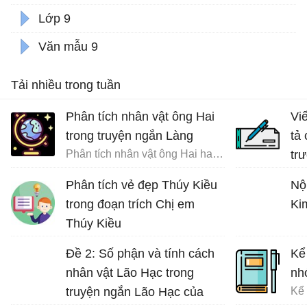
Lớp 9
Văn mẫu 9
Tải nhiều trong tuần
Phân tích nhân vật ông Hai
Vi
trong truyện ngắn Làng
tả
Phân tích nhân vật ông Hai hay nhất
tr
đất
Phân tích vẻ đẹp Thúy Kiều
Nộ
trong đoạn trích Chị em
Ki
Thúy Kiều
Phân tích vẻ đẹp và tài hoa của Thúy Kiều
Đề 2: Số phận và tính cách
Kể
nhân vật Lão Hạc trong
nh
truyện ngắn Lão Hạc của