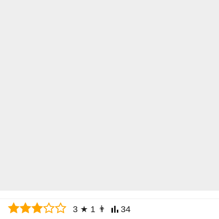
3
★
1
👨
34