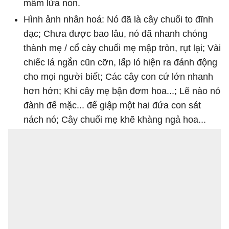
mầm lửa non.
Hình ảnh nhân hoá: Nó đã là cây chuối to đĩnh
đạc; Chưa được bao lâu, nó đã nhanh chóng
thành mẹ / cổ cày chuối mẹ mập tròn, rụt lại; Vài
chiếc lá ngắn cũn cỡn, lấp ló hiện ra đánh động
cho mọi người biết; Các cây con cứ lớn nhanh
hơn hớn; Khi cây mẹ bận đơm hoa...; Lẽ nào nó
đành để mặc... để giập một hai đứa con sát
nách nó; Cây chuối mẹ khẽ khàng ngả hoa...