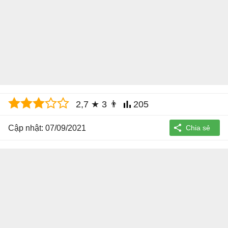
2,7
★
3
👨
205
Cập nhật: 07/09/2021