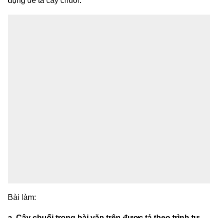
dụng đế tả cây chuối.
Bài làm:
a. Cây chuối trong bài văn trên được tả theo trình tự