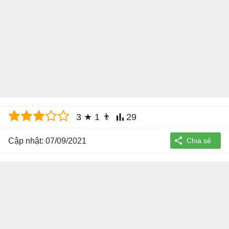
3
★
1
👨
29
Cập nhật: 07/09/2021