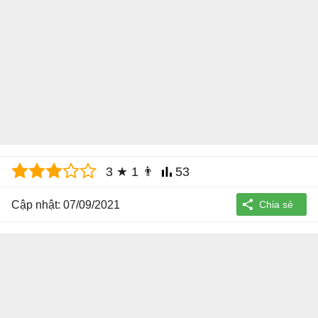
3
★
1
👨
53
Cập nhật: 07/09/2021