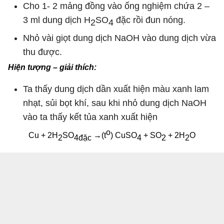
Cho 1- 2 mảng đồng vào ống nghiệm chứa 2 –
3 ml dung dịch H
SO
đặc rồi đun nóng.
2
4
Nhỏ vài giọt dung dịch NaOH vào dung dịch vừa
thu được.
Hiện tượng – giải thích:
Ta thấy dung dịch dần xuất hiện màu xanh lam
nhạt, sủi bọt khí, sau khi nhỏ dung dịch NaOH
vào ta thấy kết tủa xanh xuất hiện
o
Cu + 2H
SO
→(t
) CuSO
+ SO
+ 2H
O
2
4
đặc
4
2
2