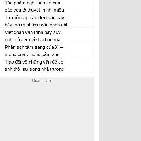
trong bảng thống kê trên đã
Tác phẩm nghị luận có cần
phản ánh được những nét gì
các yếu tố thuyết minh, miêu
về đất nước và con người Việt
tả, tự sự không? Cần ở mức
Từ mỗi cặp câu đơn sau đây,
Nam ở giai đoạn đó?
độ nào, vì sao?
hãy tạo ra những câu ghép chỉ
các kiểu quan hệ nguyên
Viết đoạn văn trình bày suy
nhân, điều kiện, tương phản,
nghĩ của em về bài học mà
nhượng bộ
mình rút ra được sau khi học
Phân tích tâm trạng của Xi –
văn bản Rô – bin – xơn ngoài
mông qua ý nghĩ, cảm xúc,
đảo hoang. Trong đoạn văn có
hành động và lời nói của nhân
Trao đổi về những vấn đề có
sử dụng cụm danh từ, cụm
vật trong văn bản.
tính thời sự trong nhà trường
động từ hoặc cụm tính từ.
hiện nay có thể làm đề tài để
viết một văn bản nhật dụng.