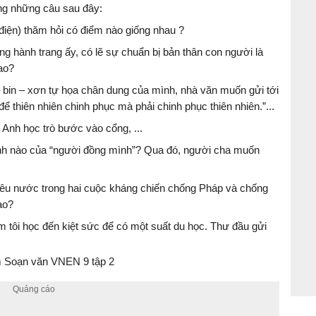
ong những câu sau đây:
điện) thăm hỏi có điểm nào giống nhau ?
ững hành trang ấy, có lẽ sự chuẩn bị bản thân con người là
ao?
bin – xơn tự họa chân dung của mình, nhà văn muốn gửi tới
ể thiên nhiên chinh phục mà phải chinh phục thiên nhiên.”...
 Anh học trò bước vào cổng, ...
ính nào của “người đồng mình”? Qua đó, người cha muốn
yêu nước trong hai cuộc kháng chiến chống Pháp và chống
ào?
 tôi học đến kiệt sức để có một suất du học. Thư đầu gửi
 Soạn văn VNEN 9 tập 2