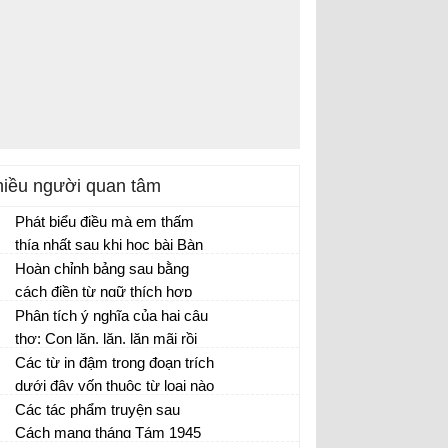
iều người quan tâm
Phát biểu điều mà em thấm
thía nhất sau khi học bài Bàn
về đọc sách.
Hoàn chỉnh bảng sau bằng
cách điền từ ngữ thích hợp
vào chỗ trống trong ngoặc đơn
Phân tích ý nghĩa của hai câu
để thấy được công dụng của
thơ: Con lăn, lăn, lăn mãi rồi
thành phần gọi – đáp và thành
sẽ cười vang vỡ tan vào lòng
Các từ in đậm trong đoạn trích
phần phụ chú:
mẹ. Và không ai trên thế gian
dưới đây vốn thuộc từ loại nào
này biết mẹ con ta ở chốn
và ở đây chúng được dùng
Các tác phẩm truyện sau
nào.
như từ thuộc từ loại nào?
Cách mạng tháng Tám 1945