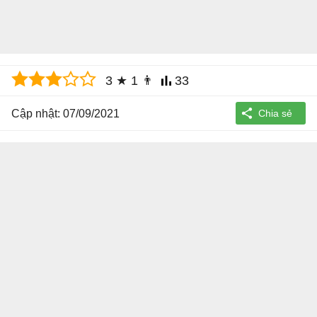
3
★
1
👨
33
Cập nhật: 07/09/2021