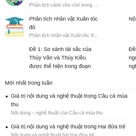
Phân tích cảnh cho chữ trong Chữ người tử tù
Phân tích nhân vật Xuân tóc
Nộ
đỏ
Phân tích nhân vật Xuân tóc đỏ trong Hạnh phúc của một tang gia
Đề 1: So sánh tài sắc của
Đề
Thúy Vân và Thúy Kiều
ng
được thể hiện trong đoạn
ng
trích sau: “Đầu lòng hai ả tố
Ng
Mới nhất trong tuần
nga… đi về mặc ai”.
Giá trị nội dung và nghệ thuật trong Câu cá mùa
thu
Nội dung – nghệ thuật của Câu cá mùa thu
Giá trị nội dung và nghệ thuật trong Hai đứa trẻ
Nội dung và nghệ thuật bài Hai đứa trẻ