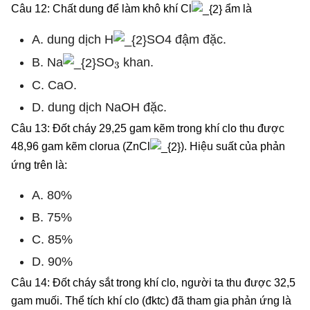
Câu 12: Chất dung để làm khô khí Cl
ẩm là
A. dung dịch H
SO4 đậm đặc.
3
B. Na
SO
khan.
C. CaO.
D. dung dịch NaOH đặc.
Câu 13: Đốt cháy 29,25 gam kẽm trong khí clo thu được
48,96 gam kẽm clorua (ZnCl
). Hiệu suất của phản
ứng trên là:
A. 80%
B. 75%
C. 85%
D. 90%
Câu 14: Đốt cháy sắt trong khí clo, người ta thu được 32,5
gam muối. Thể tích khí clo (đktc) đã tham gia phản ứng là