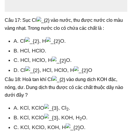
Câu 17: Sục Cl
vào nước, thu được nước clo màu
vàng nhạt. Trong nước clo có chứa các chất là :
A. Cl
, H
O.
B. HCl, HClO.
C. HCl, HClO, H
O.
D. Cl
, HCl, HClO, H
O
Câu 18: Hoà tan khí Cl
vào dung dịch KOH đặc,
nóng, dư. Dung dịch thu được có các chất thuộc dãy nào
dưới đây ?
2
A. KCl, KClO
, Cl
.
2
B. KCl, KClO
, KOH, H
O.
C. KCl, KClO, KOH, H
O.