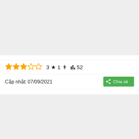
3
★
1
👨
52
Cập nhật: 07/09/2021