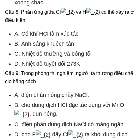
xoong chảo
Câu 8: Phản ứng giữa Cl
và H
có thể xảy ra ở
điều kiện:
A. Có khí HCl làm xúc tác
B. Ánh sáng khuếch tán
C. Nhiệt độ thường và bóng tối
D. Nhiệt độ tuyệt đối 273K
Câu 9: Trong phòng thí nghiệm, người ta thường điều chế
clo bằng cách
A. điện phân nóng chảy NaCl.
B. cho dung dịch HCl đặc tác dụng với MnO
, đun nóng.
C. điện phân dung dịch NaCl có màng ngăn.
D. cho F
đẩy Cl
ra khỏi dung dịch