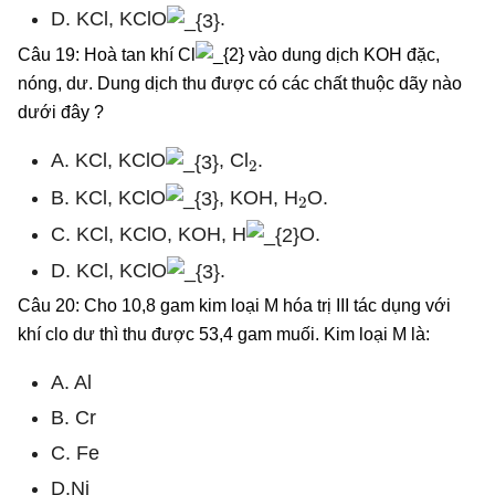
D. KCl, KClO
.
Câu 19: Hoà tan khí Cl
vào dung dịch KOH đặc,
nóng, dư. Dung dịch thu được có các chất thuộc dãy nào
dưới đây ?
2
A. KCl, KClO
, Cl
.
2
B. KCl, KClO
, KOH, H
O.
C. KCl, KClO, KOH, H
O.
D. KCl, KClO
.
Câu 20: Cho 10,8 gam kim loại M hóa trị III tác dụng với
khí clo dư thì thu được 53,4 gam muối. Kim loại M là:
A. Al
B. Cr
C. Fe
D.Ni