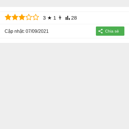
3
★
1
👨
28
Cập nhật: 07/09/2021