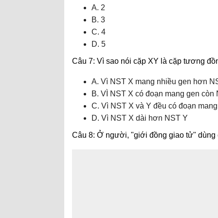
A. 2
B. 3
C. 4
D. 5
Câu 7: Vì sao nói cặp XY là cặp tương đ
A. Vì NST X mang nhiều gen hơn N
B. VÌ NST X có đoạn mang gen còn 
C. Vì NST X và Y đều có đoạn mang
D. Vì NST X dài hơn NST Y
Câu 8: Ở người, "giới đồng giao tử" dùng 