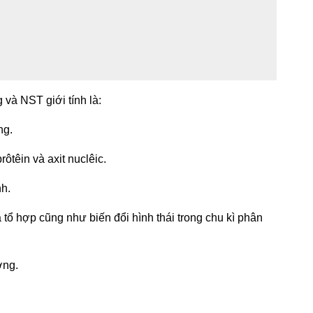
và NST giới tính là:
ng.
ôtêin và axit nuclêic.
nh.
 tổ hợp cũng như biến đổi hình thái trong chu kì phân
ợng.