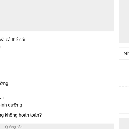
à cá thể cái.
n.
Nh
ưỡng
ại
 sinh dưỡng
ồng không hoàn toàn?