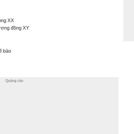
ồng XX
tương đồng XY
tế bào