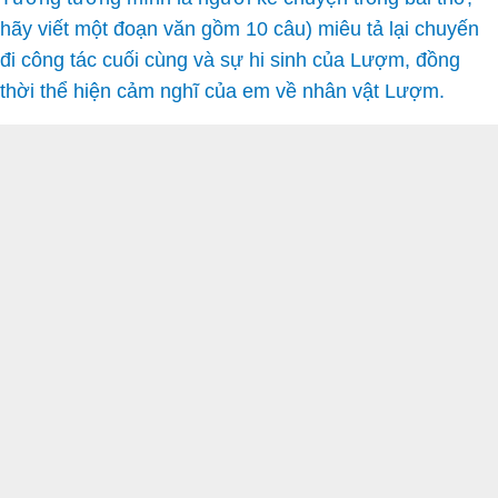
hãy viết một đoạn văn gồm 10 câu) miêu tả lại chuyến
đi công tác cuối cùng và sự hi sinh của Lượm, đồng
thời thể hiện cảm nghĩ của em về nhân vật Lượm.