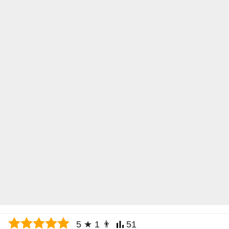
5
★
1
👨
51