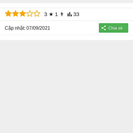
3
★
1
👨
33
Cập nhật: 07/09/2021