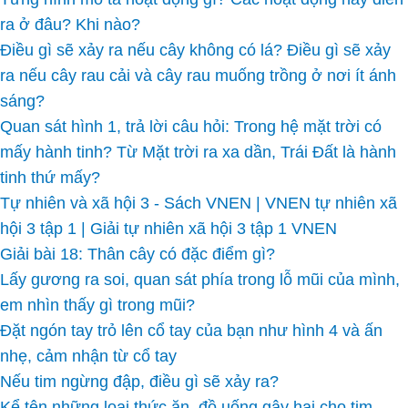
ra ở đâu? Khi nào?
Điều gì sẽ xảy ra nếu cây không có lá? Điều gì sẽ xảy
ra nếu cây rau cải và cây rau muống trồng ở nơi ít ánh
sáng?
Quan sát hình 1, trả lời câu hỏi: Trong hệ mặt trời có
mấy hành tinh? Từ Mặt trời ra xa dần, Trái Đất là hành
tinh thứ mấy?
Tự nhiên và xã hội 3 - Sách VNEN | VNEN tự nhiên xã
hội 3 tập 1 | Giải tự nhiên xã hội 3 tập 1 VNEN
Giải bài 18: Thân cây có đặc điểm gì?
Lấy gương ra soi, quan sát phía trong lỗ mũi của mình,
em nhìn thấy gì trong mũi?
Đặt ngón tay trỏ lên cổ tay của bạn như hình 4 và ấn
nhẹ, cảm nhận từ cổ tay
Nếu tim ngừng đập, điều gì sẽ xảy ra?
Kể tên những loại thức ăn, đồ uống gây hại cho tim,