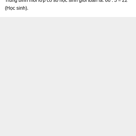
Trung bình mỗi lớp có số học sinh giỏi toán là: 66 : 3 = 22
(Học sinh).