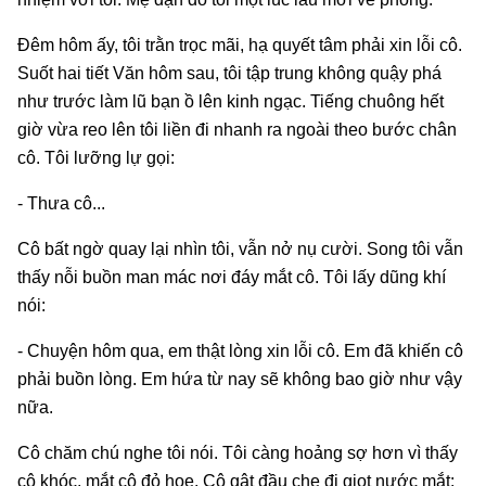
Đêm hôm ấy, tôi trằn trọc mãi, hạ quyết tâm phải xin lỗi cô.
Suốt hai tiết Văn hôm sau, tôi tập trung không quậy phá
như trước làm lũ bạn ồ lên kinh ngạc. Tiếng chuông hết
giờ vừa reo lên tôi liền đi nhanh ra ngoài theo bước chân
cô. Tôi lưỡng lự gọi:
- Thưa cô...
Cô bất ngờ quay lại nhìn tôi, vẫn nở nụ cười. Song tôi vẫn
thấy nỗi buồn man mác nơi đáy mắt cô. Tôi lấy dũng khí
nói:
- Chuyện hôm qua, em thật lòng xin lỗi cô. Em đã khiến cô
phải buồn lòng. Em hứa từ nay sẽ không bao giờ như vậy
nữa.
Cô chăm chú nghe tôi nói. Tôi càng hoảng sợ hơn vì thấy
cô khóc, mắt cô đỏ hoe. Cô gật đầu che đi giọt nước mắt: