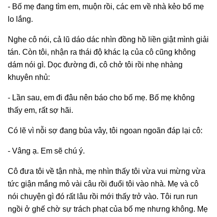
- Bố mẹ đang tìm em, muộn rồi, các em về nhà kẻo bố mẹ
lo lắng.
Nghe cô nói, cả lũ dáo dác nhìn đồng hồ liền giật mình giải
tán. Còn tôi, nhận ra thái độ khác lạ của cô cũng không
dám nói gì. Dọc đường đi, cô chở tôi rồi nhẹ nhàng
khuyên nhủ:
- Lần sau, em đi đâu nên báo cho bố mẹ. Bố mẹ không
thấy em, rất sợ hãi.
Có lẽ vì nỗi sợ đang bủa vây, tôi ngoan ngoãn đáp lại cô:
- Vâng ạ. Em sẽ chú ý.
Cô đưa tôi về tận nhà, mẹ nhìn thấy tôi vừa vui mừng vừa
tức giận mắng mỏ vài câu rồi đuổi tôi vào nhà. Mẹ và cô
nói chuyện gì đó rất lâu rồi mới thấy trở vào. Tôi run run
ngồi ở ghế chờ sự trách phạt của bố mẹ nhưng không. Mẹ