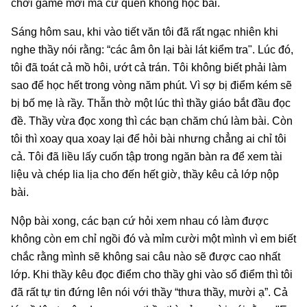
chơi game mới mà cứ quên không học bài.
Sáng hôm sau, khi vào tiết văn tôi đã rất ngạc nhiên khi
nghe thầy nói rằng: “các âm ôn lại bài lát kiểm tra". Lúc đó,
tôi đã toát cả mồ hôi, ướt cả trán. Tôi không biết phải làm
sao để học hết trong vòng năm phút. Vì sợ bị điểm kém sẽ
bị bố mẹ là rầy. Thẫn thờ một lúc thì thầy giáo bắt đầu đọc
đề. Thầy vừa đọc xong thì các bạn chăm chú làm bài. Còn
tôi thì xoay qua xoay lại để hỏi bài nhưng chẳng ai chỉ tôi
cả. Tôi đã liều lấy cuốn tập trong ngăn bàn ra để xem tài
liệu và chép lia lịa cho đến hết giờ, thầy kêu cả lớp nộp
bài.
Nộp bài xong, các bạn cứ hỏi xem nhau có làm được
không còn em chỉ ngồi đó và mỉm cười một mình vì em biết
chắc rằng mình sẽ không sai câu nào sẽ được cao nhất
lớp. Khi thầy kêu đọc điểm cho thầy ghi vào sổ điểm thì tôi
đã rất tự tin đứng lên nói với thầy “thưa thầy, mười ạ”. Cả