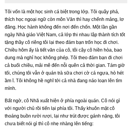
Tôi vốn là một học sinh cá biệt trong lớp. Tôi quậy phá,
thích học ngoại ngữ còn môn Văn thì hay chểnh mảng, lơ
đãng. Học hành không đến nơi đến chốn. Một lần gần
ngày Nhà giáo Việt Nam, cả lớp thi nhau lập thành tích tốt
tặng thầy cô riêng tôi lại theo đám bạn trốn học đi chơi.
Chiều hôm ấy là tiết văn của cô, tôi cậy cô hiền hòa, bao
dung mà nghỉ học không phép. Tôi theo đám bạn đi chơi
cả buổi chiều, mải mê đến nỗi quên cả thời gian. Tám giờ
tối, chúng tôi vẫn ở quán trà sữa chơi cờ cá ngựa, hò hét
ầm ĩ. Tôi không hề nghĩ tới cả nhà đang náo loạn lên tìm
mình.
Bất ngờ, cô Nhã xuất hiện ở phía ngoài quán. Cô nói gì
với người chủ rồi tiến lại phía tôi. Thấy khuôn mặt cô
thoáng buồn rười rượi, lại như trút được gánh nặng, tôi
chưa biết nói gì thì cô nhẹ nhàng lên tiếng: