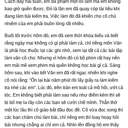
Cách đây hai tuần, em đã phạm một lỗi lầm mà em không
bao giờ quên được. Đó là lần em đã quay cóp tài liệu khi
đang làm bài kiểm tra. Việc làm đó đã khiến cho cô chủ
nhiệm của em phải buồn lòng rất nhiều.
Buổi tối trước hôm đó, em đã xem thời khóa biểu và biết
rằng ngày mai không có gì phải làm cả, chỉ riêng môn Văn
là phải học thuộc lại các ghi nhớ, xem lại tất cả các bài tập
làm văn cô cho. Nhưng vì hôm đó có bộ phim rất hay nên
em mải mê xem phim mà quên không học bài gì cả. Sáng
hôm sau, khi vào tiết Văn em đã rất ngạc nhiên khi nghe
cô nói rằng: “Ôn lại bài năm phút rồi lấy giấy ra làm kiểm
tra nhé các em”. Lúc đó, trên trán em toát cả mồ hôi, ướt cả
tóc. Em không biết phải làm sao nếu như điểm kém thì sẽ
bị bố mẹ la rầy còn các bạn sẽ cười chê mình. Thẫn thờ
một lúc lâu thì cô giáo bắt đầu đọc đề. Cô vừa đọc xong thì
các bạn chăm chú làm bài, chỉ riêng em thì loay hoay hỏi
bài nhưng chẳng ai chỉ em cả. Nhìn lên đồng hồ em thấy