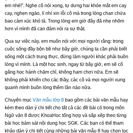
em nhé!”. Nghe cô nói xong, tự dưng hai khóe mắt em cay
cay, nghẹn ngào, lí nhí xin lỗi cô mà trong lòng chan chứa
bao cảm xúc khó tả. Trong lòng em giờ đây đã nhẹ nhõm
hơn vì mình đã can đảm nói ra sự thật.
Qua sự việc này, em muốn nói với mọi người rằng: trong
cuộc sống đầy bộn bề như bây giờ, chúng ta cần phải biết
sống một cách trung thực, đừng làm người khác phải buồn
lòng vì mình. Là một học sinh, ngay từ bây giờ, em sẽ cố
gắng học hành chăm chỉ, không ham chơi nữa. Em sẽ
không phải khiến cho các thầy, các cô và mọi người xung
quanh mình buồn lòng thêm lần nào nữa.
Chuyên mục
Văn mẫu lớp 8
bao gồm các bài văn mẫu hay
kèm theo dàn ý chi tiết cho tất cả các đề bài có trong môn
Ngữ văn 8 được KhoaHoc tổng hợp và sắp xếp theo từng
bài học bám sát nội dung học SGK. Các bạn có thể tham
khảo dàn ý chi tiết cùng những bài văn mẫu 8 hay chọn lọc