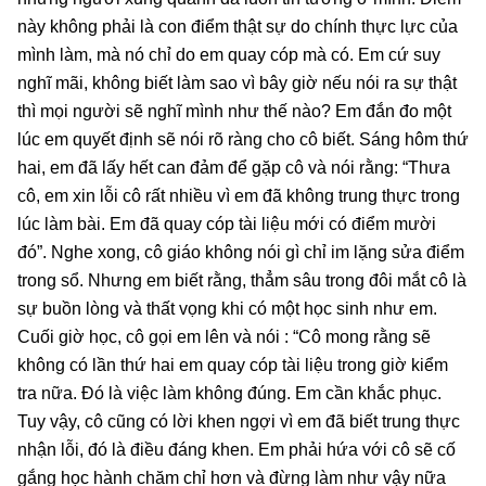
này không phải là con điểm thật sự do chính thực lực của
mình làm, mà nó chỉ do em quay cóp mà có. Em cứ suy
nghĩ mãi, không biết làm sao vì bây giờ nếu nói ra sự thật
thì mọi người sẽ nghĩ mình như thế nào? Em đắn đo một
lúc em quyết định sẽ nói rõ ràng cho cô biết. Sáng hôm thứ
hai, em đã lấy hết can đảm để gặp cô và nói rằng: “Thưa
cô, em xin lỗi cô rất nhiều vì em đã không trung thực trong
lúc làm bài. Em đã quay cóp tài liệu mới có điểm mười
đó”. Nghe xong, cô giáo không nói gì chỉ im lặng sửa điểm
trong sổ. Nhưng em biết rằng, thẳm sâu trong đôi mắt cô là
sự buồn lòng và thất vọng khi có một học sinh như em.
Cuối giờ học, cô gọi em lên và nói : “Cô mong rằng sẽ
không có lần thứ hai em quay cóp tài liệu trong giờ kiểm
tra nữa. Đó là việc làm không đúng. Em cần khắc phục.
Tuy vậy, cô cũng có lời khen ngợi vì em đã biết trung thực
nhận lỗi, đó là điều đáng khen. Em phải hứa với cô sẽ cố
gắng học hành chăm chỉ hơn và đừng làm như vậy nữa