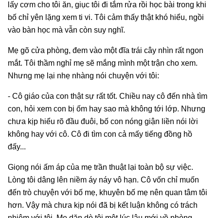
lấy cơm cho tôi ăn, giục tôi đi tắm rửa rồi học bài trong khi
bố chỉ yên lặng xem ti vi. Tôi cảm thấy thật khó hiểu, ngồi
vào bàn học mà vẫn còn suy nghĩ.
Mẹ gõ cửa phòng, đem vào một đĩa trái cây nhìn rất ngon
mắt. Tôi thầm nghỉ mẹ sẽ mắng mình một trận cho xem.
Nhưng mẹ lại nhẹ nhàng nói chuyện với tôi:
- Cô giáo của con thật sự rất tốt. Chiều nay cô đến nhà tìm
con, hỏi xem con bị ốm hay sao mà không tới lớp. Nhưng
chưa kịp hiểu rõ đầu đuôi, bố con nóng giận liền nói lời
không hay với cô. Cô đi tìm con cả mấy tiếng đồng hồ
đấy...
Giọng nói ấm áp của mẹ trần thuật lại toàn bộ sự việc.
Lòng tôi dâng lên niềm áy náy vô hạn. Cô vốn chỉ muốn
đến trò chuyện với bố mẹ, khuyên bố mẹ nên quan tâm tôi
hơn. Vậy mà chưa kịp nói đã bị kết luận không có trách
nhiệm với tôi. Mẹ dặn dò tôi một lúc lâu mới về phòng.