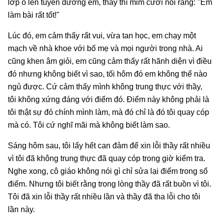
lớp ồ lên tuyên dương em, thầy thì mỉm cười nói rằng: "Em
làm bài rất tốt!"
Lúc đó, em cảm thấy rất vui, vừa tan học, em chạy một
mạch về nhà khoe với bố mẹ và mọi người trong nhà. Ai
cũng khen âm giỏi, em cũng cảm thấy rất hãnh diện vì điều
đó nhưng không biết vì sao, tối hôm đó em không thể nào
ngủ được. Cứ cảm thấy mình không trung thực với thầy,
tôi không xứng đáng với điểm đó. Điểm này không phải là
tôi thật sự đó chính mình làm, mà đó chỉ là đó tôi quay cóp
mà có. Tôi cứ nghĩ mãi mà không biết làm sao.
Sáng hôm sau, tôi lấy hết can đảm để xin lỗi thầy rất nhiều
vì tôi đã không trung thực đã quay cóp trong giờ kiểm tra.
Nghe xong, cô giáo không nói gì chỉ sửa lại điểm trong sổ
điểm. Nhưng tôi biết rằng trong lòng thầy đã rất buồn vì tôi.
Tôi đã xin lỗi thầy rất nhiều lần và thầy đã tha lỗi cho tôi
lần này.