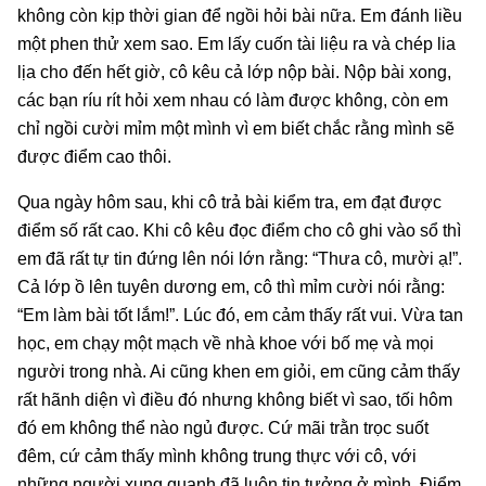
không còn kịp thời gian để ngồi hỏi bài nữa. Em đánh liều
một phen thử xem sao. Em lấy cuốn tài liệu ra và chép lia
lịa cho đến hết giờ, cô kêu cả lớp nộp bài. Nộp bài xong,
các bạn ríu rít hỏi xem nhau có làm được không, còn em
chỉ ngồi cười mỉm một mình vì em biết chắc rằng mình sẽ
được điểm cao thôi.
Qua ngày hôm sau, khi cô trả bài kiểm tra, em đạt được
điểm số rất cao. Khi cô kêu đọc điểm cho cô ghi vào sổ thì
em đã rất tự tin đứng lên nói lớn rằng: “Thưa cô, mười ạ!”.
Cả lớp ồ lên tuyên dương em, cô thì mỉm cười nói rằng:
“Em làm bài tốt lắm!”. Lúc đó, em cảm thấy rất vui. Vừa tan
học, em chạy một mạch về nhà khoe với bố mẹ và mọi
người trong nhà. Ai cũng khen em giỏi, em cũng cảm thấy
rất hãnh diện vì điều đó nhưng không biết vì sao, tối hôm
đó em không thể nào ngủ được. Cứ mãi trằn trọc suốt
đêm, cứ cảm thấy mình không trung thực với cô, với
những người xung quanh đã luôn tin tưởng ở mình. Điểm