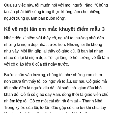
Qua sự việc này, tôi muốn nói với mọi người rằng: “Chúng
ta cần phải biết sống trung thực không làm cho những
người xung quanh bạn buồn lòng”.
Kể về một lần em mắc khuyết điểm mẫu 3
Nhắc đến kỉ niệm với thầy cô, người ta thường nhớ đến
những kỉ niệm đẹp nhất trước tiên. Nhưng tôi thì không
như vậy. Mỗi lần gặp lại thầy cô giáo cũ, lũ bạn lại nhao
nhao ôn lại kỉ niệm đẹp. Tôi lại lặng lẽ hồi tưởng về lỗi lầm
với cô giáo lớp 6 của tôi ngày trước.
Bước chân vào trường, chúng tôi như những con chim
non chưa tìm thấy tổ, bỡ ngỡ và lo âu, sợ hãi. Cô giáo mà
tôi nhắc đến là người dìu dắt tôi suốt thời gian đầu khó
khăn đó. Cô là cô giáo dạy Văn, đồng thời là giáo viên chủ
nhiệm lớp tôi. Cô có một cái tên rất êm tai – Thanh Nhã.
Trong ký ức của tôi, từ lần đầu gặp cô cho tới khi chia tay