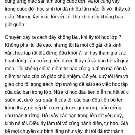
cũng từng mắc sai lầm trong cuộc đời, và tôi cũng vậy,
trong cuộc đời học sinh tôi đã nhiều lần mắc lỗi với thầy cô
giáo. Nhưng lần mắc lỗi với cô Thu khiến tôi không bao
giờ quên.
Chuyện xảy ra cách đây không lâu, khi ấy tôi học lớp 7.
Không phải tự đề cao, nhưng tôi là một cô gái khá xinh
xắn, học tập rất tốt, đứng đầu khối 7, lại hay tham gia các
hoạt động của trường nên được thầy cô và bạn bè rất quý
mến. Tôi không chỉ là niềm tự hào của gia đình mà còn là
niềm tự hào của cô giáo chủ nhiệm. Cô yêu quý tôi lắm và
giao cho tôi trọng trách lớp trưởng để sát sao việc học tập
của các bạn trong lớp. Nửa kì học đầu tiên diễn ra hết sức
suốn sẻ, dưới sự quản lí của tôi các bạn đều tiến bộ lên
trông thấy, nề nếp kỉ cương được giữ vững, luôn đứng
đầu toàn trường. Bởi vậy các bạn trong lớp rất yêu quý,
kính nể tôi. Điều ấy làm tôi vô cùng hãnh diện, tự hào. Giá
kể mọi chuyện cứ bình lặng như vậy, thì tôi đã trở thành