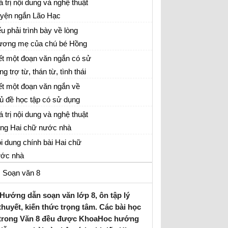
 gặp lại một người thân,
á trị nội dung và nghệ thuật
u một thời gian xa cách
uyện ngắn Lão Hạc
i dung và nghệ thuật truyện ngắn Lão Hạc
u phải trình bày về lòng
ương mẹ của chú bé Hồng
i 2 trang 27 SGK Ngữ văn lớp 8 tập 1
văn bản Trong lòng mẹ, em
ết một đoạn văn ngắn có sử
 trình bày ý gì và sắp xếp
ng trợ từ, thán từ, tình thái
ữ văn 8
úng ra sao?
. Hãy chỉ rõ các từ đó và
ết một đoạn văn ngắn về
u công dụng
ủ đề học tập có sử dụng
ữ văn 8
u ghép
á trị nội dung và nghệ thuật
ong Hai chữ nước nhà
i dung chính bài Hai chữ
ớc nhà
Soạn văn 8
Hướng dẫn soạn văn lớp 8, ôn tập lý
thuyết, kiến thức trọng tâm. Các bài học
trong Văn 8 đều được KhoaHoc hướng