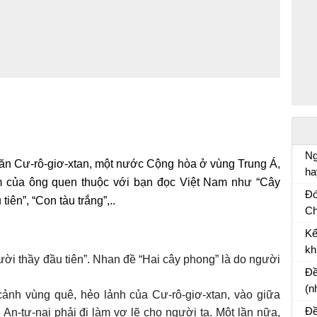
Ng
văn Cư-rô-giơ-xtan, một nước Cộng hòa ở vùng Trung Á,
ha
ẩm của ông quen thuộc với bạn đọc Việt Nam như “Cây
Vă
Đó
iên”, “Con tàu trắng”,..
Ch
Và
Kể
cù
kh
ời thầy đầu tiên”. Nhan đề “Hai cây phong” là do người
Bà
Đề
(n
cảnh vùng quê, hẻo lảnh của Cư-rô-giơ-xtan, vào giữa
mộ
Đề
An-tư-nai phải đi làm vợ lẽ cho người ta. Một lần nữa,