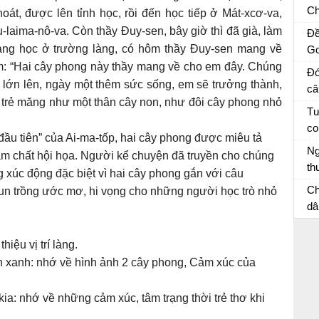
câ
Ch
oát, được lên tỉnh học, rồi đến học tiếp ở Mát-xcơ-va,
sĩ
u-laima-nô-va. Còn thầy Đuy-sen, bây giờ thì đã già, làm
Đề
về
đang học ở trường làng, có hôm thầy Đuy-sen mang về
Go
an
ng
m: “Hai cây phong này thầy mang về cho em đây. Chúng
Đó
th
g lớn lên, ngày một thêm sức sống, em sẽ trưởng thành,
câ
ch
ờ trẻ măng như một thân cây non, như đôi cây phong nhỏ
m
Đó
Tư
cu
co
đầu tiên” của Ai-ma-tốp, hai cây phong được miêu tả
và
Hã
Ng
ậm chất hội họa. Người kể chuyện đã truyền cho chúng
kể
th
g xúc động đặc biệt vì hai cây phong gắn với câu
mộ
Vi
Ch
un trồng ước mơ, hi vọng cho những người học trò nhỏ
th
dâ
ai
Vă
th
hiệu vị trí làng.
ph
n xanh: nhớ về hình ảnh 2 cây phong, Cảm xúc của
kia: nhớ về những cảm xúc, tâm trạng thời trẻ thơ khi