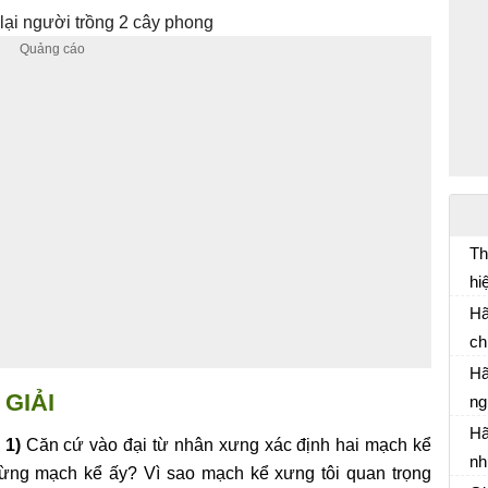
 lại người trồng 2 cây phong
Th
hi
11
Hã
nh
ch
Bà
sở
Hã
GIẢI
Tô
ng
Ng
cu
Hồ
Hã
 1)
Căn cứ vào đại từ nhân xưng xác định hai mạch kể
cu
nh
 từng mạch kể ấy? Vì sao mạch kể xưng tôi quan trọng
Kể