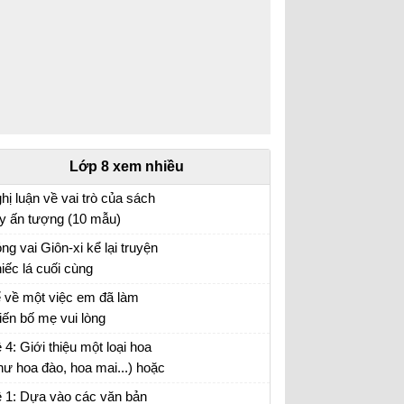
Lớp 8 xem nhiều
hị luận về vai trò của sách
y ấn tượng (10 mẫu)
n mẫu lớp 8
ng vai Giôn-xi kể lại truyện
iếc lá cuối cùng
o vai Giôn-xi kể lại câu chuyện Chiếc lá cuối
 về một việc em đã làm
ng
iến bố mẹ vui lòng
i viết số 2 lớp 8 đề 3
 4: Giới thiệu một loại hoa
hư hoa đào, hoa mai...) hoặc
t loại cây (như cây chuối,
 1: Dựa vào các văn bản