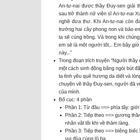
An-tư-nai được thầy Đuy-sen giải th
sau trở thành nữ viện sĩ An-tư-nai X
nghề đưa thư. Khi An-tư-nai còn 
trường hai cây phong non và bảo e
ta sẽ cùng trồng. Và trong khi chún
em sẽ là một người tốt... Em bây gi
này...”
Trong đoạn trích truyện “Người thầy 
một cách sinh động bằng ngòi bút đ
ta tình yêu quê hương da diết và lòn
chuyện về thầy Đuy-sen, người đã v
của mình.
Bố cục: 4 phần
Phần 1: Từ đầu ==> phía tây: giới t
Phần 2: Tiếp theo ==> gương thầ
nhân vật tôi khi về thăm làng.
Phần 3: Tiếp theo ==> biêng biếc 
vui đùa cùng lũ bạ