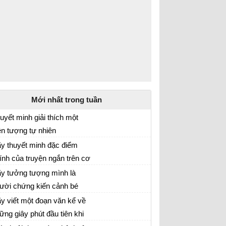
Mới nhất trong tuần
uyết minh giải thích một
ện tượng tự nhiên
 bài Thuyết minh giải thích hiện tượng tự
y thuyết minh đặc điểm
iên lớp 8
ính của truyện ngắn trên cơ
i tập 1 trang 154 sgk Ngữ Văn 8
 các truyện ngắn đã học:
y tưởng tượng mình là
i đi học, Lão Hạc, Chiếc lá
ười chứng kiến cảnh bé
ữ văn 8
ối cùng
ng gặp lại mẹ. Hãy kể lại
y viết một đoạn văn kể về
ộc gặp đầy xúc động đó
ững giây phút đầu tiên khi
 lại giây phút gặp lại người thân lớp 8