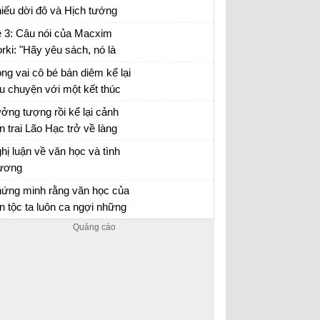
y na...)
iếu dời đô và Hịch tướng
, hãy nêu suy nghĩ của em
 3: Câu nói của Macxim
 vai trò của người lãnh đạo
rki: "Hãy yêu sách, nó là
h minh...
uồn kiến thức, chỉ có kiến
ng vai cô bé bán diêm kể lại
ức là con đường sống" gợi
u chuyện với một kết thúc
o em suy nghĩ gì?
ới
ng vai cô bé bán diêm kể lại câu chuyện về
ởng tượng rồi kể lại cảnh
ộc đời mình với các kết thúc khác nhau
n trai Lão Hạc trở về làng
 thăm mộ cha
y tưởng tượng mình là con trai Lão Hạc để
hị luận về văn học và tình
 lại câu chuyện ngày trở về quê hương thăm
ương
 cha
ết một bài văn nghị luận về văn học và tình
ứng minh rằng văn học của
ương lớp 8
n tộc ta luôn ca ngợi những
 biết “thương người như thể
n học và tình thương
ương thân” và nghiêm khắc
ê bình những kẻ thờ ơ