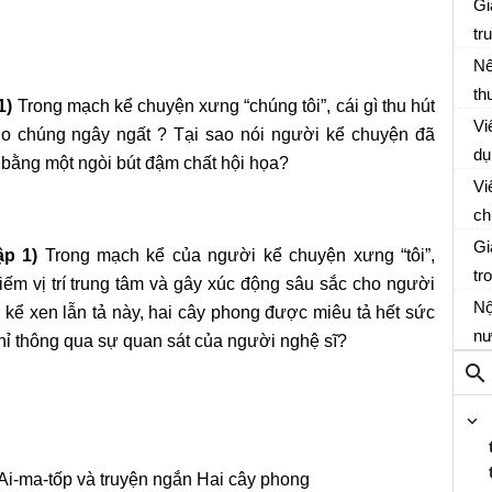
em
Gi
sa
tr
Nộ
Nế
th
1)
Trong mạch kể chuyện xưng “chúng tôi”, cái gì thu hút
Bà
ở 
Vi
ho chúng ngây ngất ? Tại sao nói người kể chuyện đã
sẽ
dụ
 bằng một ngòi bút đậm chất hội họa?
Ng
ch
từ
Vi
nê
ch
Ng
câ
Gi
ập 1)
Trong mạch kể của người kể chuyện xưng “tôi”,
tr
ếm vị trí trung tâm và gây xúc động sâu sắc cho người
Nộ
 kể xen lẫn tả này, hai cây phong được miêu tả hết sức
nư
hỉ thông qua sự quan sát của người nghệ sĩ?
ả Ai-ma-tốp và truyện ngắn Hai cây phong