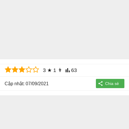
3
★
1
👨
63
Cập nhật: 07/09/2021