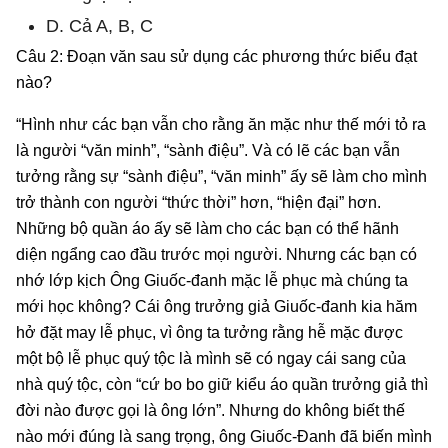
D. Cả A, B, C
Câu 2: Đoạn văn sau sử dụng các phương thức biểu đạt
nào?
“Hình như các bạn vẫn cho rằng ăn mặc như thế mới tỏ ra
là người “văn minh”, “sành điệu”. Và có lẽ các bạn vẫn
tưởng rằng sự “sành điệu”, “văn minh” ấy sẽ làm cho mình
trở thành con người “thức thời” hơn, “hiện đại” hơn.
Những bộ quần áo ấy sẽ làm cho các bạn có thể hãnh
diện ngẩng cao đầu trước mọi người. Nhưng các bạn có
nhớ lớp kịch Ông Giuốc-đanh mặc lễ phục mà chúng ta
mới học không? Cái ông trưởng giả Giuốc-đanh kia hăm
hở đặt may lễ phục, vì ông ta tưởng rằng hễ mặc được
một bộ lễ phục quý tộc là mình sẽ có ngay cái sang của
nhà quý tộc, còn “cứ bo bo giữ kiểu áo quần trưởng giả thì
đời nào được gọi là ông lớn”. Nhưng do không biết thế
nào mới đúng là sang trọng, ông Giuốc-Đanh đã biến mình