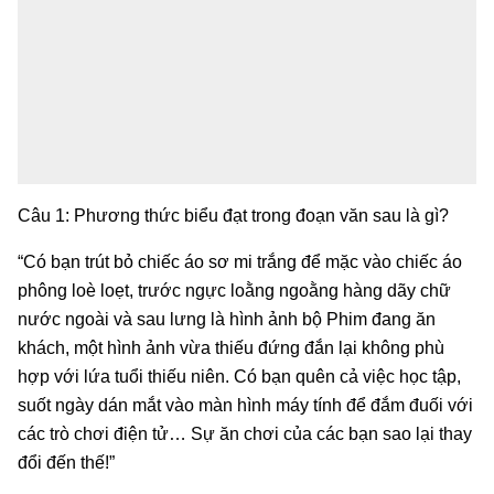
Câu 1: Phương thức biểu đạt trong đoạn văn sau là gì?
“Có bạn trút bỏ chiếc áo sơ mi trắng để mặc vào chiếc áo
phông loè loẹt, trước ngực loằng ngoằng hàng dãy chữ
nước ngoài và sau lưng là hình ảnh bộ Phim đang ăn
khách, một hình ảnh vừa thiếu đứng đắn lại không phù
hợp với lứa tuổi thiếu niên. Có bạn quên cả việc học tập,
suốt ngày dán mắt vào màn hình máy tính để đắm đuối với
các trò chơi điện tử… Sự ăn chơi của các bạn sao lại thay
đổi đến thế!”