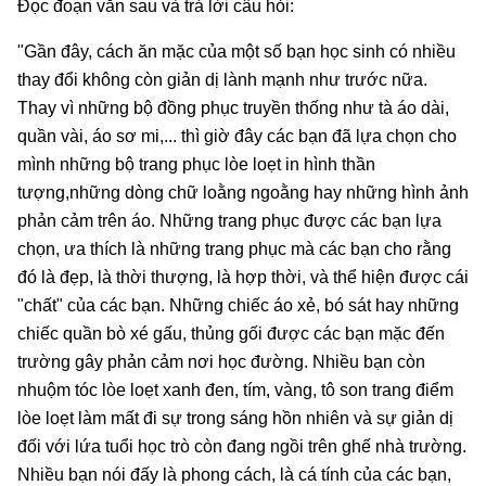
Đọc đoạn văn sau và trả lời câu hỏi:
"Gần đây, cách ăn mặc của một số bạn học sinh có nhiều
thay đổi không còn giản dị lành mạnh như trước nữa.
Thay vì những bộ đồng phục truyền thống như tà áo dài,
quần vài, áo sơ mi,... thì giờ đây các bạn đã lựa chọn cho
mình những bộ trang phục lòe loẹt in hình thần
tượng,những dòng chữ loằng ngoằng hay những hình ảnh
phản cảm trên áo. Những trang phục được các bạn lựa
chọn, ưa thích là những trang phục mà các bạn cho rằng
đó là đẹp, là thời thượng, là hợp thời, và thể hiện được cái
"chất" của các bạn. Những chiếc áo xẻ, bó sát hay những
chiếc quần bò xé gấu, thủng gối được các bạn mặc đến
trường gây phản cảm nơi học đường. Nhiều bạn còn
nhuộm tóc lòe loẹt xanh đen, tím, vàng, tô son trang điểm
lòe loẹt làm mất đi sự trong sáng hồn nhiên và sự giản dị
đối với lứa tuổi học trò còn đang ngồi trên ghế nhà trường.
Nhiều bạn nói đấy là phong cách, là cá tính của các bạn,