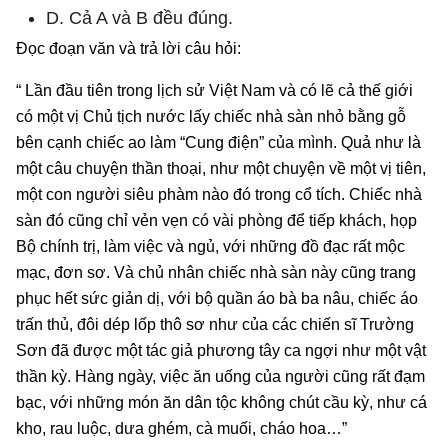
D. Cả A và B đều đúng.
Đọc đoạn văn và trả lời câu hỏi:
“ Lần đầu tiên trong lịch sử Việt Nam và có lẽ cả thế giới
có một vị Chủ tịch nước lấy chiếc nhà sàn nhỏ bằng gỗ
bên cạnh chiếc ao làm “Cung điện” của mình. Quả như là
một câu chuyện thần thoại, như một chuyện về một vị tiên,
một con người siêu phàm nào đó trong cổ tích. Chiếc nhà
sàn đó cũng chỉ vẻn vẹn có vài phòng để tiếp khách, họp
Bộ chính trị, làm việc và ngủ, với những đồ đạc rất mộc
mạc, đơn sơ. Và chủ nhân chiếc nhà sàn này cũng trang
phục hết sức giản dị, với bộ quần áo bà ba nâu, chiếc áo
trấn thủ, đôi dép lốp thô sơ như của các chiến sĩ Trường
Sơn đã được một tác giả phương tây ca ngợi như một vật
thần kỳ. Hàng ngày, việc ăn uống của người cũng rất đạm
bạc, với những món ăn dân tộc không chút cầu kỳ, như cá
kho, rau luộc, dưa ghém, cà muối, cháo hoa…”