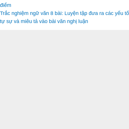
điểm
Trắc nghiệm ngữ văn 8 bài: Luyện tập đưa ra các yếu tố
tự sự và miêu tả vào bài văn nghị luận