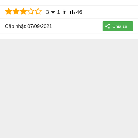
3
★
1
👨
46
Cập nhật: 07/09/2021