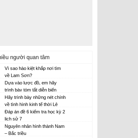
iều người quan tâm
Vì sao hào kiệt khắp nơi tìm
về Lam Sơn?
Vì sao hào kiệt khắp nơi tìm về Lam Sơn
Dựa vào lược đồ, em hãy
theo Lê Lợi khởi nghĩa
trình bày tóm tắt diễn biến
cuộc kháng chiến chống quân
Hãy trình bày những nét chính
Mông Cổ?
về tình hình kinh tế thời Lê
sơ?
Đáp án đề 6 kiểm tra học kỳ 2
lịch sử 7
Nguyên nhân hình thành Nam
– Bắc triều