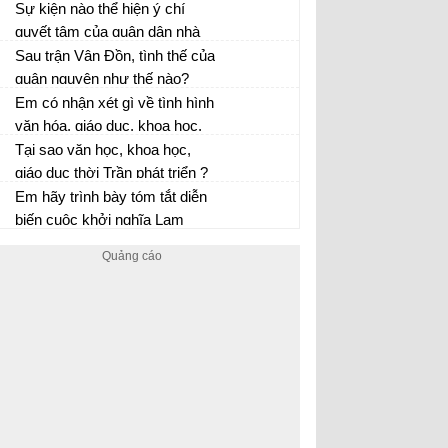
Sự kiện nào thể hiện ý chí
quyết tâm của quân dân nhà
Trần ?
Sau trận Vân Đồn, tình thế của
quân nguyên như thế nào?
Em có nhận xét gì về tình hình
văn hóa, giáo dục, khoa học,
nghệ thuật thời Trần ?
Tại sao văn học, khoa học,
giáo dục thời Trần phát triển ?
Em hãy trình bày tóm tắt diễn
biến cuộc khởi nghĩa Lam
Sơn trong giai đoạn 1418 –
Trình bày tóm tắt diễn biến cuộc khởi
1423?
nghĩa Lam Sơn trong giai đoạn 1418 đến
1423