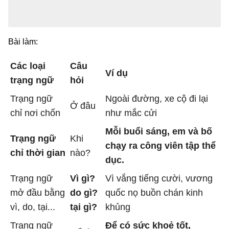
Bài làm:
Các loại
Câu
Ví dụ
trạng ngữ
hỏi
Trạng ngữ
Ngoài đường, xe cộ đi lại
Ở đâu
chỉ nơi chốn
như mắc cửi
Mỗi buổi sáng, em và bố
Trạng ngữ
Khi
chạy ra công viên tập thể
chỉ thời gian
nào?
dục.
Trạng ngữ
Vì gì?
Vì vắng tiếng cười, vương
mở đầu bằng
do gì?
quốc nọ buồn chán kinh
vì, do, tại...
tại gì?
khủng
Trạng ngữ
Để có sức khoẻ tốt,