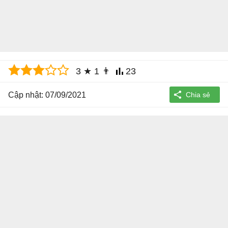
3
★
1
👨
23
Cập nhật: 07/09/2021